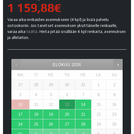
1 159,88€
Varaa aika renkaiden asennukseen (4 kpl) ja lisää palvelu
ostoskoriin. Jos tarvitset asennuksen yksittäiselle renkaalle,
varaa aika
täältä.
Hinta pitää sisällään 4 kpl renkaita, asennuksen
ja allelaiton.
ELOKUU
2026
MA
TI
KE
TO
PE
LA
SU
27
28
29
30
31
1
2
3
4
5
6
7
8
9
10
11
12
13
14
15
16
17
18
19
20
21
22
23
24
25
26
27
28
29
30