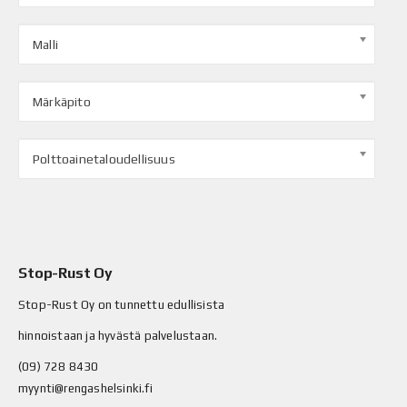
Malli
Märkäpito
Polttoainetaloudellisuus
Stop-Rust Oy
Stop-Rust Oy on tunnettu edullisista
hinnoistaan ja hyvästä palvelustaan.
(09) 728 8430
myynti@rengashelsinki.fi