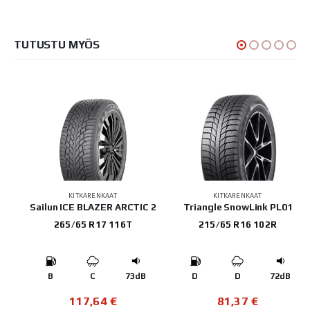
TUTUSTU MYÖS
KITKARENKAAT
KITKARENKAAT
Sailun ICE BLAZER ARCTIC 2
Triangle SnowLink PL01
265/65 R17 116T
215/65 R16 102R
B
B
C
73dB
D
D
72dB
117,64
€
81,37
€