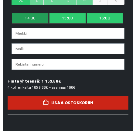
31
1
2
3
4
5
6
14:00
15:00
16:00
Hinta yhteensä: 1 159,88€
4 kpl renkaita
1059.88€
+ asennus
100€
LISÄÄ OSTOSKORIIN