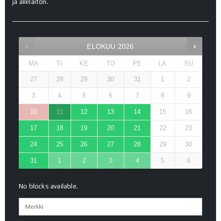
ja allelaiton.
ELOKUU
2026
MA
TI
KE
TO
PE
LA
SU
27
28
29
30
31
1
2
3
4
5
6
7
8
9
10
11
12
13
14
15
16
17
18
19
20
21
22
23
24
25
26
27
28
29
30
31
1
2
3
4
5
6
No blocks available.