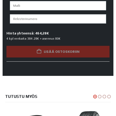
Hinta yhteensä: 464,28€
4 kpl renkaita
384.28€
+ asennus
80€
LISÄÄ OSTOSKORIIN
TUTUSTU MYÖS