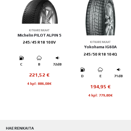
KITKARENKAAT
Michelin PILOT ALPIN 5
245/45 R18 100V
KITKARENKAAT
2
Yokohama IG60A
245/50 R18 104Q
C
B
72dB
221,52
€
B
D
E
71dB
4 kpl: 886,08€
194,95
€
4 kpl: 779,80€
HAE RENKAITA