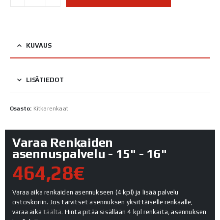
KUVAUS
LISÄTIEDOT
Osasto:
Kitkarenkaat
Varaa Renkaiden
asennuspalvelu - 15" - 16"
464,28€
Varaa aika renkaiden asennukseen (4 kpl) ja lisää palvelu
ostoskoriin. Jos tarvitset asennuksen yksittäiselle renkaalle,
varaa aika
täältä.
Hinta pitää sisällään 4 kpl renkaita, asennuksen