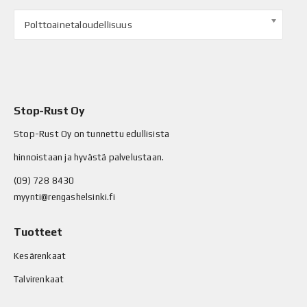
Polttoainetaloudellisuus
Stop-Rust Oy
Stop-Rust Oy on tunnettu edullisista
hinnoistaan ja hyvästä palvelustaan.
(09) 728 8430
myynti@rengashelsinki.fi
Tuotteet
Kesärenkaat
Talvirenkaat