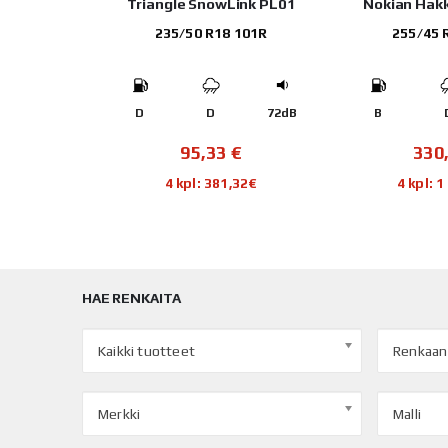
RIP ICE 3
Triangle SnowLink PL01
Nokian Hakk
 97T
235/50 R18 101R
255/45 
70dB
D
D
72dB
B
€
95,33
€
330
,44€
4 kpl: 381,32€
4 kpl: 
HAE RENKAITA
Kaikki tuotteet
Renkaan
Merkki
Malli