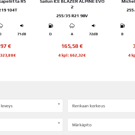
apeliitta R5
Sailun ICE BLAZER ALPINE EVO
Miche
2
R19 104T
255
255/35 R21 98V
D
71dB
D
A
72dB
B
,97
€
165,58
€
1 323,88€
4 kpl: 662,32€
4 k
 leveys
Renkaan korkeus
Märkäpito