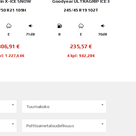
lin X-ICE SNOW
Goodyear ULTRAGRIP ICE 3
Tri
/50 R21 109H
245/45 R19 102T
E
71dB
B
E
70dB
D
306,91
€
235,57
€
pl: 1 227,64€
4 kpl: 942,28€
Tuumakoko
Polttoainetaloudellisuus