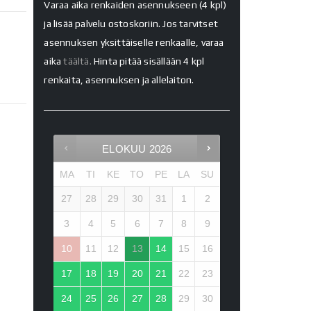
Varaa aika renkaiden asennukseen (4 kpl)
ja lisää palvelu ostoskoriin. Jos tarvitset
asennuksen yksittäiselle renkaalle, varaa
aika
täältä.
Hinta pitää sisällään 4 kpl
renkaita, asennuksen ja allelaiton.
ELOKUU
2026
MA
TI
KE
TO
PE
LA
SU
27
28
29
30
31
1
2
3
4
5
6
7
8
9
10
11
12
13
14
15
16
17
18
19
20
21
22
23
24
25
26
27
28
29
30