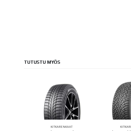
TUTUSTU MYÖS
AT
KITKARENKAAT
KITKA