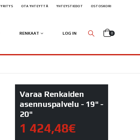
YRITYS
OTA YHTEYTTÄ
YHTEYSTIEDOT
OSTOSKORI
RENKAAT
LOG IN
0
Varaa Renkaiden
asennuspalvelu - 19" -
20"
1 424,48€