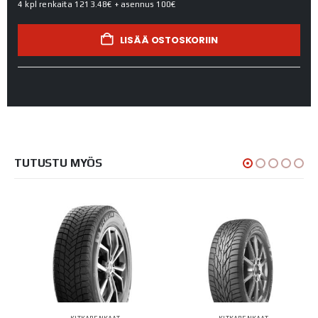
4 kpl renkaita
1213.48€
+ asennus
100€
LISÄÄ OSTOSKORIIN
TUTUSTU MYÖS