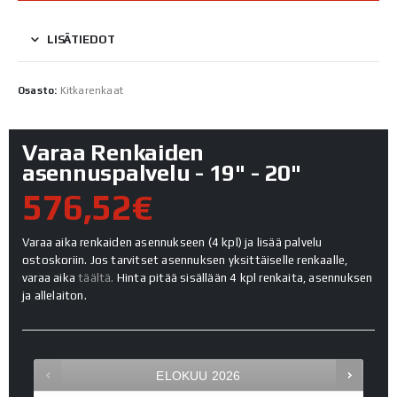
LISÄTIEDOT
Osasto:
Kitkarenkaat
Varaa Renkaiden
asennuspalvelu - 19" - 20"
576,52€
Varaa aika renkaiden asennukseen (4 kpl) ja lisää palvelu
ostoskoriin. Jos tarvitset asennuksen yksittäiselle renkaalle,
varaa aika
täältä.
Hinta pitää sisällään 4 kpl renkaita, asennuksen
ja allelaiton.
ELOKUU
2026