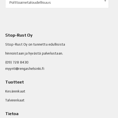
Polttoainetaloudellisuus
Stop-Rust Oy
Stop-Rust Oy on tunnettu edullisista
hinnoistaan ja hyvästä palvelustaan.
(09) 728 8430
myynti@rengashelsinki.fi
Tuotteet
Kesärenkaat
Talvirenkaat
Tietoa