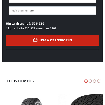
Hinta yhteensä: 576,52€
4 kpl renkaita
456.52€
+ asennus
120€
LISÄÄ OSTOSKORIIN
TUTUSTU MYÖS