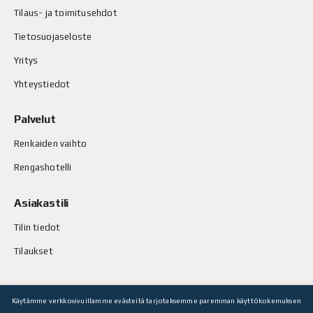
Tilaus- ja toimitusehdot
Tietosuojaseloste
Yritys
Yhteystiedot
Palvelut
Renkaiden vaihto
Rengashotelli
Asiakastili
Tilin tiedot
Tilaukset
Käytämme verkkosivuillamme evästeitä tarjotaksemme paremman käyttökokemuksen