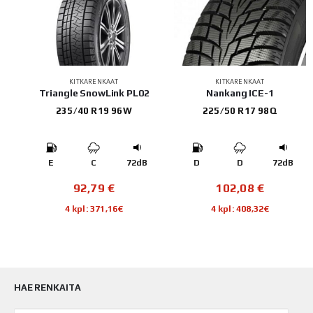
KITKARENKAAT
KITKARENKAAT
01
Triangle SnowLink PL02
Nankang ICE-1
235/40 R19 96W
225/50 R17 98Q
B
E
C
72dB
D
D
72dB
92,79
€
102,08
€
4 kpl: 371,16€
4 kpl: 408,32€
HAE RENKAITA