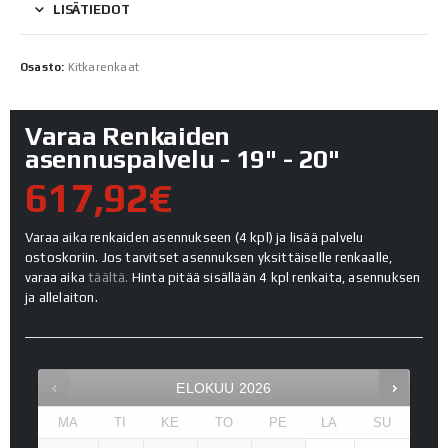
LISÄTIEDOT
Osasto:
Kitkarenkaat
Varaa Renkaiden
asennuspalvelu - 19" - 20"
617,92€
Varaa aika renkaiden asennukseen (4 kpl) ja lisää palvelu
ostoskoriin. Jos tarvitset asennuksen yksittäiselle renkaalle,
varaa aika
täältä.
Hinta pitää sisällään 4 kpl renkaita, asennuksen
ja allelaiton.
ELOKUU
2026
MA
TI
KE
TO
PE
LA
SU