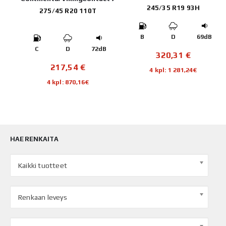
245/35 R19 93H
275/45 R20 110T
B
B
D
69dB
C
D
72dB
320,31
€
217,54
€
4 kpl: 1 281,24€
4 kpl: 870,16€
HAE RENKAITA
Kaikki tuotteet
Renkaan leveys