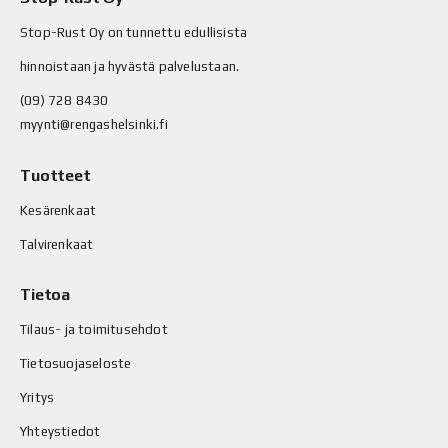
Stop-Rust Oy on tunnettu edullisista
hinnoistaan ja hyvästä palvelustaan.
(09) 728 8430
myynti@rengashelsinki.fi
Tuotteet
Kesärenkaat
Talvirenkaat
Tietoa
Tilaus- ja toimitusehdot
Tietosuojaseloste
Yritys
Yhteystiedot