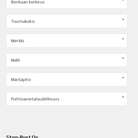
Renkaan korkeus
Tuumakoko
Merkki
Malli
Märkäpito
Polttoainetaloudellisuus
Stop-Rust Oy