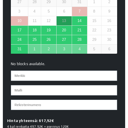
27
28
29
30
31
1
2
3
4
5
6
7
8
9
10
11
12
13
14
15
16
17
18
19
20
21
22
23
24
25
26
27
28
29
30
31
1
2
3
4
5
6
No blocks available.
Hinta yhteensä: 617,92€
4 kpl renkaita
497.92€
+ asennus
120€