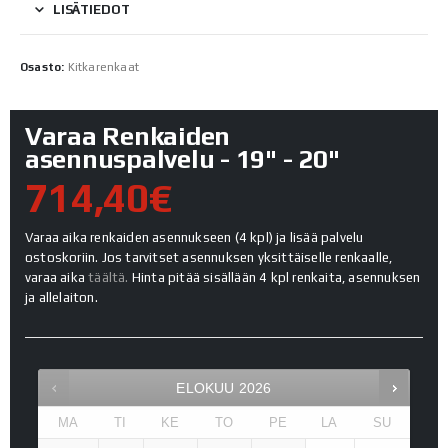
LISÄTIEDOT
Osasto:
Kitkarenkaat
Varaa Renkaiden
asennuspalvelu - 19" - 20"
714,40€
Varaa aika renkaiden asennukseen (4 kpl) ja lisää palvelu
ostoskoriin. Jos tarvitset asennuksen yksittäiselle renkaalle,
varaa aika
täältä.
Hinta pitää sisällään 4 kpl renkaita, asennuksen
ja allelaiton.
ELOKUU
2026
MA
TI
KE
TO
PE
LA
SU