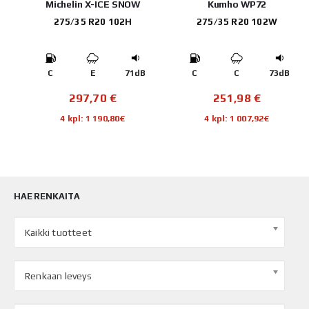
Michelin X-ICE SNOW
Kumho WP72
275/35 R20 102H
275/35 R20 102W
B
C
E
71dB
C
C
73dB
297,70
€
251,98
€
4 kpl: 1 190,80€
4 kpl: 1 007,92€
HAE RENKAITA
Kaikki tuotteet
Renkaan leveys