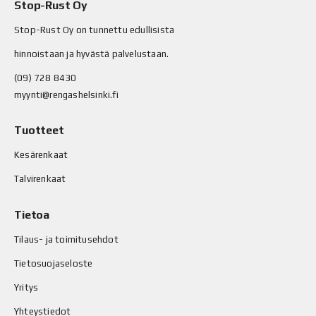
Stop-Rust Oy
Stop-Rust Oy on tunnettu edullisista
hinnoistaan ja hyvästä palvelustaan.
(09) 728 8430
myynti@rengashelsinki.fi
Tuotteet
Kesärenkaat
Talvirenkaat
Tietoa
Tilaus- ja toimitusehdot
Tietosuojaseloste
Yritys
Yhteystiedot