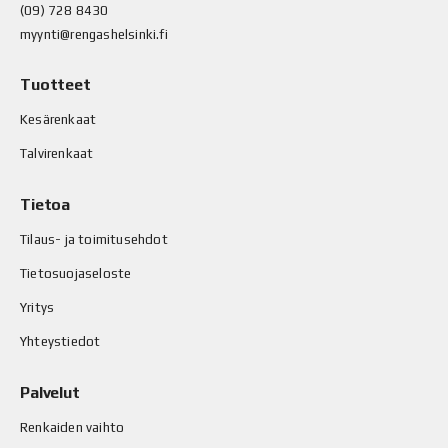
(09) 728 8430
myynti@rengashelsinki.fi
Tuotteet
Kesärenkaat
Talvirenkaat
Tietoa
Tilaus- ja toimitusehdot
Tietosuojaseloste
Yritys
Yhteystiedot
Palvelut
Renkaiden vaihto