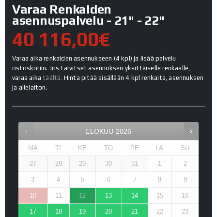
Varaa Renkaiden
asennuspalvelu - 21" - 22"
40 116,00€
Varaa aika renkaiden asennukseen (4 kpl) ja lisää palvelu
ostoskoriin. Jos tarvitset asennuksen yksittäiselle renkaalle,
varaa aika
täältä.
Hinta pitää sisällään 4 kpl renkaita, asennuksen
ja allelaiton.
ELOKUU
2026
MA
TI
KE
TO
PE
LA
SU
27
28
29
30
31
1
2
3
4
5
6
7
8
9
10
11
12
13
14
15
16
17
18
19
20
21
22
23