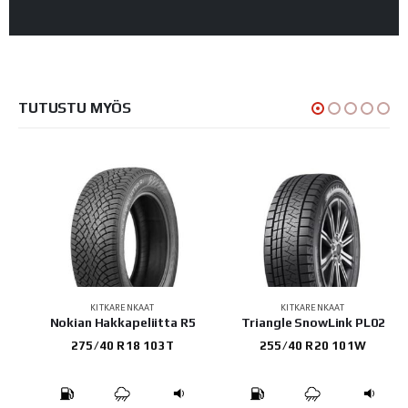
TUTUSTU MYÖS
KITKARENKAAT
KITKARENKAAT
5
Triangle SnowLink PL02
Yokohama IG53
255/40 R20 101W
255/50 R21 109H