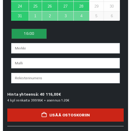
24
25
26
27
28
29
30
31
1
2
3
4
5
6
16:00
Hinta yhteensä: 40 116,00€
4 kpl renkaita
39996€
+ asennus
120€
LISÄÄ OSTOSKORIIN