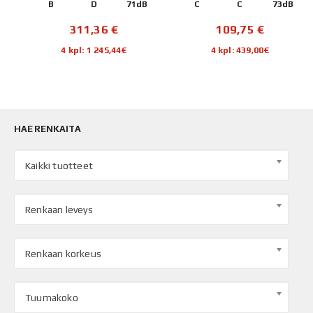
B
C
C
73dB
C
E
72dB
109,75
€
198,71
€
4 kpl: 439,00€
4 kpl: 794,84€
HAE RENKAITA
Kaikki tuotteet
Renkaan leveys
Renkaan korkeus
Tuumakoko