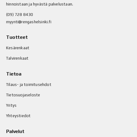
hinnoistaan ja hyvästä palvelustaan.
(09) 728 8430
myynti@rengashelsinki.fi
Tuotteet
Kesärenkaat
Talvirenkaat
Tietoa
Tilaus- ja toimitusehdot
Tietosuojaseloste
Yritys
Yhteystiedot
Palvelut