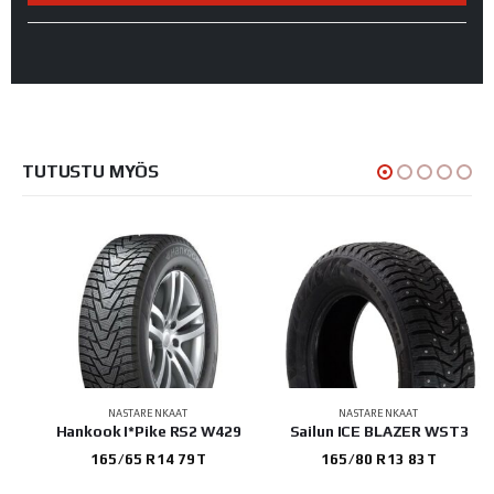
TUTUSTU MYÖS
NASTARENKAAT
NASTARENKAAT
T3
Hankook I*Pike RS2 W429
Sailun ICE BLAZER WST3
165/65 R14 79T
165/80 R13 83T