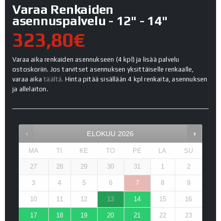
Varaa Renkaiden
asennuspalvelu - 12" - 14"
323,80€
Varaa aika renkaiden asennukseen (4 kpl) ja lisää palvelu
ostoskoriin. Jos tarvitset asennuksen yksittäiselle renkaalle,
varaa aika
täältä.
Hinta pitää sisällään 4 kpl renkaita, asennuksen
ja allelaiton.
ELOKUU
2026
MA
TI
KE
TO
PE
LA
SU
27
28
29
30
31
1
2
3
4
5
6
7
8
9
10
11
12
13
14
15
16
17
18
19
20
21
22
23