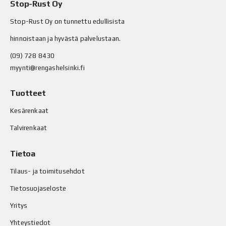
Stop-Rust Oy
Stop-Rust Oy on tunnettu edullisista
hinnoistaan ja hyvästä palvelustaan.
(09) 728 8430
myynti@rengashelsinki.fi
Tuotteet
Kesärenkaat
Talvirenkaat
Tietoa
Tilaus- ja toimitusehdot
Tietosuojaseloste
Yritys
Yhteystiedot