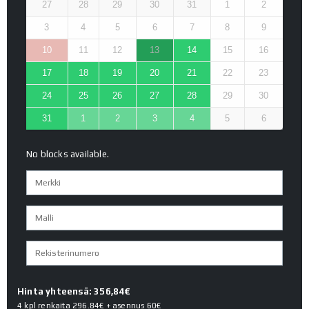
27
28
29
30
31
1
2
3
4
5
6
7
8
9
10
11
12
13
14
15
16
17
18
19
20
21
22
23
24
25
26
27
28
29
30
31
1
2
3
4
5
6
No blocks available.
Hinta yhteensä: 356,84€
4 kpl renkaita
296.84€
+ asennus
60€