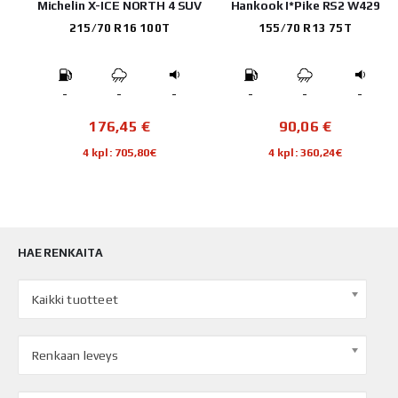
T3
Michelin X-ICE NORTH 4 SUV
Hankook I*Pike RS2 W429
215/70 R16 100T
155/70 R13 75T
-
-
-
-
-
-
176,45
€
90,06
€
4 kpl: 705,80€
4 kpl: 360,24€
HAE RENKAITA
Kaikki tuotteet
Renkaan leveys