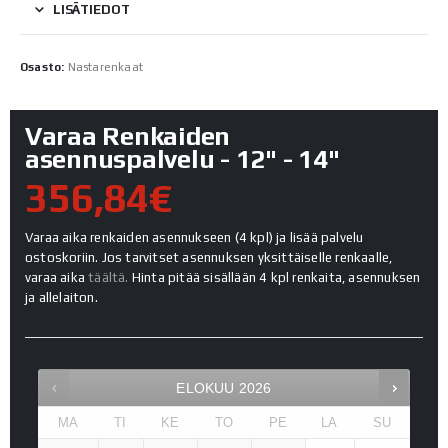
LISÄTIEDOT
Osasto:
Nastarenkaat
Varaa Renkaiden
asennuspalvelu - 12" - 14"
356,84€
Varaa aika renkaiden asennukseen (4 kpl) ja lisää palvelu
ostoskoriin. Jos tarvitset asennuksen yksittäiselle renkaalle,
varaa aika
täältä.
Hinta pitää sisällään 4 kpl renkaita, asennuksen
ja allelaiton.
ELOKUU
2026
MA
TI
KE
TO
PE
LA
SU