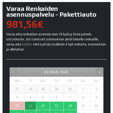
Varaa Renkaiden
asennuspalvelu - Pakettiauto
981,56€
Varaa aika renkaiden asennukseen (4 kpl) ja lisää palvelu
ostoskoriin. Jos tarvitset asennuksen yksittäiselle renkaalle,
varaa aika
täältä.
Hinta pitää sisällään 4 kpl renkaita, asennuksen
ja allelaiton.
ELOKUU
2026
MA
TI
KE
TO
PE
LA
SU
27
28
29
30
31
1
2
3
4
5
6
7
8
9
10
11
12
13
14
15
16