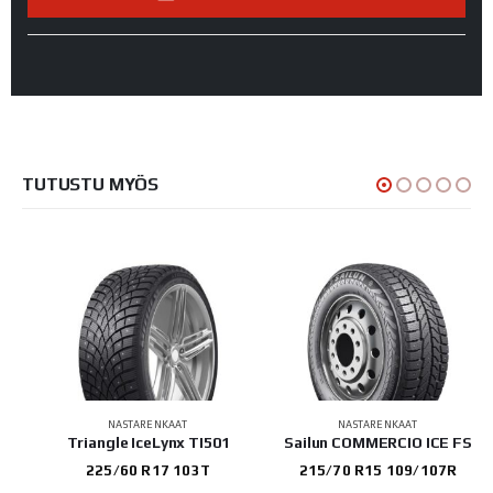
TUTUSTU MYÖS
NASTARENKAAT
NASTARENKAAT
c 2
Triangle IceLynx TI501
Sailun COMMERCIO ICE FS
225/60 R17 103T
215/70 R15 109/107R