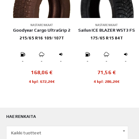
NASTARENKAAT
NASTARENKAAT
FS
Goodyear Cargo UltraGrip 2
Sailun ICE BLAZER WST3 FS
215/65 R16 109/107T
175/65 R15 84T
-
-
-
-
-
-
168,06
€
71,56
€
4 kpl: 672,24€
4 kpl: 286,24€
HAE RENKAITA
Kaikki tuotteet