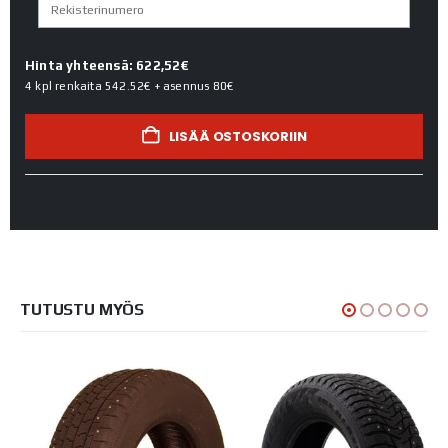
Hinta yhteensä: 622,52€
4 kpl renkaita
542.52€
+ asennus
80€
LISÄÄ OSTOSKORIIN
TUTUSTU MYÖS