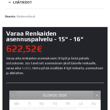
LISÄTIEDOT
Osasto:
Nastarenkaat
Varaa Renkaiden
asennuspalvelu - 15" - 16"
622,52€
Varaa aika renkaiden asennukseen (4 kpl) ja lisää palvelu
ostoskoriin. Jos tarvitset asennuksen yksittäiselle renkaalle,
varaa aika
täältä.
Hinta pitää sisällään 4 kpl renkaita, asennuksen
ja allelaiton.
ELOKUU
2026
MA
TI
KE
TO
PE
LA
SU