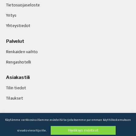
Tietosuojaseloste
Yritys
Yhteystiedot
Palvelut
Renkaiden vaihto
Rengashotelli
Asiakastili
Tilin tiedot
Tilaukset
Käytämme verkkosivuillamme evästeitä tarjotaksemme paremman käyttökokemuksen
© Stop-Rust Oy. Kaikki oikeudet pidätetään.
Hyväksyn evästeet
sivustovierailijoille.
Toteutus: Legenda Oy