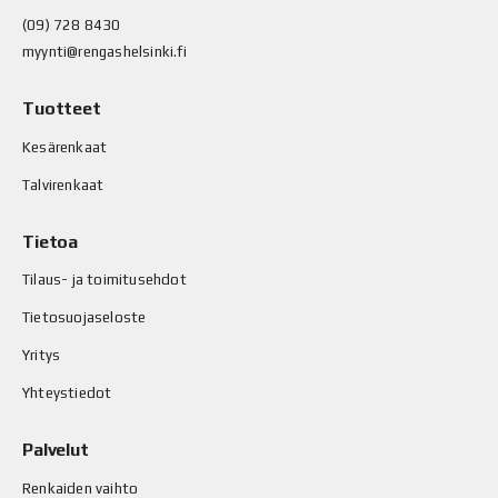
(09) 728 8430
myynti@rengashelsinki.fi
Tuotteet
Kesärenkaat
Talvirenkaat
Tietoa
Tilaus- ja toimitusehdot
Tietosuojaseloste
Yritys
Yhteystiedot
Palvelut
Renkaiden vaihto