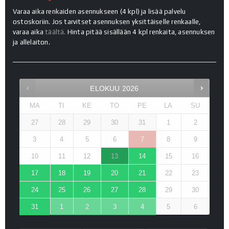
Varaa aika renkaiden asennukseen (4 kpl) ja lisää palvelu
ostoskoriin. Jos tarvitset asennuksen yksittäiselle renkaalle,
varaa aika
täältä.
Hinta pitää sisällään 4 kpl renkaita, asennuksen
ja allelaiton.
ELOKUU
2026
MA
TI
KE
TO
PE
LA
SU
27
28
29
30
31
1
2
3
4
5
6
7
8
9
10
11
12
13
14
15
16
17
18
19
20
21
22
23
24
25
26
27
28
29
30
31
1
2
3
4
5
6