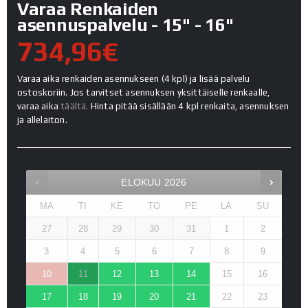
Varaa Renkaiden
asennuspalvelu - 15" - 16"
734,96€
Varaa aika renkaiden asennukseen (4 kpl) ja lisää palvelu
ostoskoriin. Jos tarvitset asennuksen yksittäiselle renkaalle,
varaa aika
täältä.
Hinta pitää sisällään 4 kpl renkaita, asennuksen
ja allelaiton.
ELOKUU
2026
MA
TI
KE
TO
PE
LA
SU
27
28
29
30
31
1
2
3
4
5
6
7
8
9
10
11
12
13
14
15
16
17
18
19
20
21
22
23