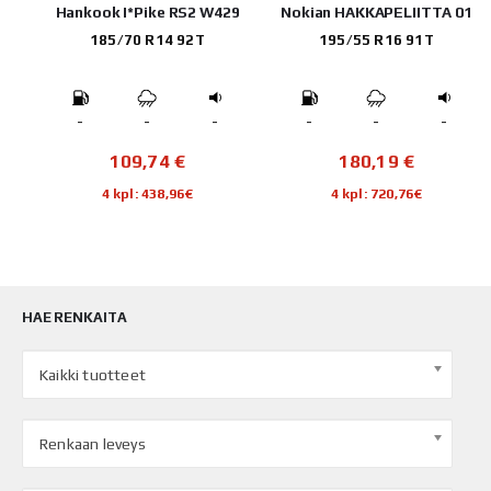
Hankook I*Pike RS2 W429
Nokian HAKKAPELIITTA 01
185/70 R14 92T
195/55 R16 91T
-
-
-
-
-
-
109,74
€
180,19
€
4 kpl: 438,96€
4 kpl: 720,76€
HAE RENKAITA
Kaikki tuotteet
Renkaan leveys