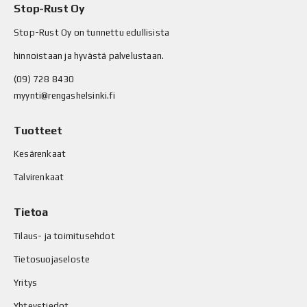
Stop-Rust Oy
Stop-Rust Oy on tunnettu edullisista
hinnoistaan ja hyvästä palvelustaan.
(09) 728 8430
myynti@rengashelsinki.fi
Tuotteet
Kesärenkaat
Talvirenkaat
Tietoa
Tilaus- ja toimitusehdot
Tietosuojaseloste
Yritys
Yhteystiedot