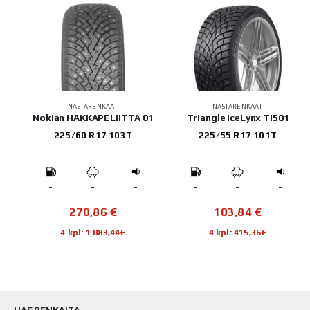
NASTARENKAAT
NASTARENKAAT
Nokian HAKKAPELIITTA 01
Triangle IceLynx TI501
225/60 R17 103T
225/55 R17 101T
-
-
-
-
-
-
270,86
€
103,84
€
4 kpl: 1 083,44€
4 kpl: 415,36€