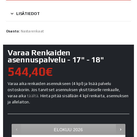
LISÄTIEDOT
Osasto:
Nastarenkaat
Varaa Renkaiden
asennuspalvelu - 17" - 18"
544,40€
Varaa aika renkaiden asennukseen (4 kpl) ja lisää palvelu
ostoskoriin. Jos tarvitset asennuksen yksittäiselle renkaalle,
varaa aika
täältä.
Hinta pitää sisällään 4 kpl renkaita, asennuksen
ja allelaiton.
ELOKUU
2026