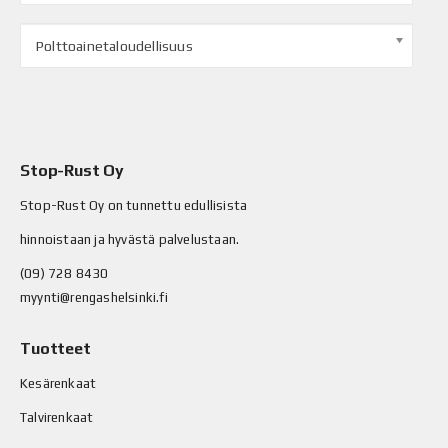
Polttoainetaloudellisuus
Stop-Rust Oy
Stop-Rust Oy on tunnettu edullisista
hinnoistaan ja hyvästä palvelustaan.
(09) 728 8430
myynti@rengashelsinki.fi
Tuotteet
Kesärenkaat
Talvirenkaat