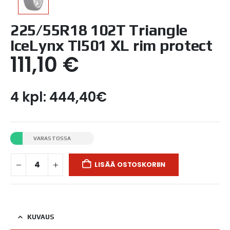
225/55R18 102T Triangle
IceLynx TI501 XL rim protect
111,10
€
4 kpl: 444,40€
VARASTOSSA
LISÄÄ OSTOSKORIIN
KUVAUS