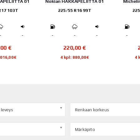
APELIITTA 01
Michelin X-ICE NORTH 4
Nokian 
 R16 99T
225/45 R18 95T
205
-
-
-
-
-
-
,00
€
236,54
€
 880,00€
4 kpl: 946,16€
4 
 leveys
Renkaan korkeus
Märkäpito