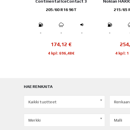
Contact 3
Nokian HAKKAPELIITTA 01
Nokian HAKK
 96T
215/65 R17 103T
225/55
-
-
-
-
-
€
254,00
€
220
48€
4 kpl: 1 016,00€
4 kpl:
HAE RENKAITA
Kaikki tuotteet
Renkaan
Merkki
Malli