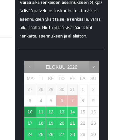
Varaa aika renkaiden asennukseen (4 kpl)
ja lisää palvelu ostoskoriin. Jos tarvitset
asennuksen yksittäiselle renkaalle, varaa
aika
täältä.
Hinta pitää sisällään 4 kpl
renkaita, asennuksen ja allelaiton.
ELOKUU
2026
MA
TI
KE
TO
PE
LA
SU
27
28
29
30
31
1
2
3
4
5
6
7
8
9
10
11
12
13
14
15
16
17
18
19
20
21
22
23
24
25
26
27
28
29
30