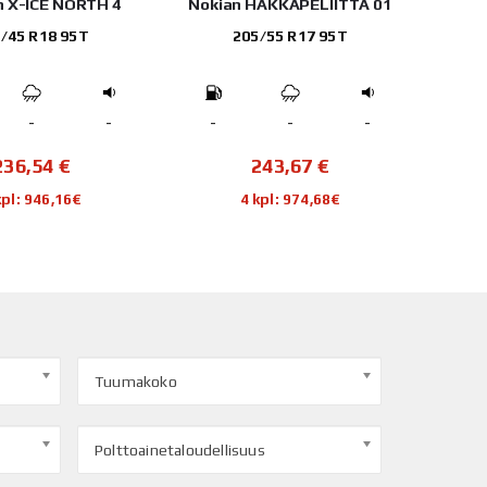
HAKKAPELIITTA 01
Yokohama IG65
Con
/55 R17 95T
225/55 R18 102T
-
-
-
-
-
-
243,67
€
167,62
€
kpl: 974,68€
4 kpl: 670,48€
Tuumakoko
Polttoainetaloudellisuus