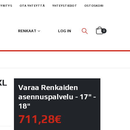
YRITYS
OTA YHTEYTTÄ
YHTEYSTIEDOT
OSTOSKORI
RENKAAT
LOG IN
0
XL
Varaa Renkaiden
asennuspalvelu - 17" -
18"
711,28€