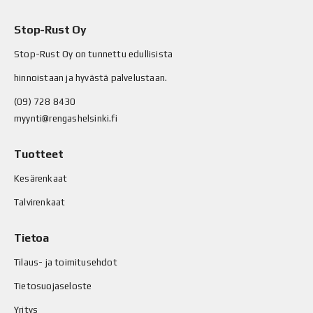
Stop-Rust Oy
Stop-Rust Oy on tunnettu edullisista
hinnoistaan ja hyvästä palvelustaan.
(09) 728 8430
myynti@rengashelsinki.fi
Tuotteet
Kesärenkaat
Talvirenkaat
Tietoa
Tilaus- ja toimitusehdot
Tietosuojaseloste
Yritys