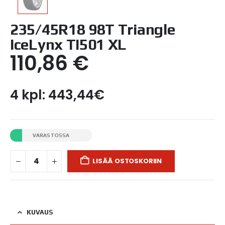
235/45R18 98T Triangle
IceLynx TI501 XL
110,86
€
4 kpl: 443,44€
VARASTOSSA
LISÄÄ OSTOSKORIIN
KUVAUS