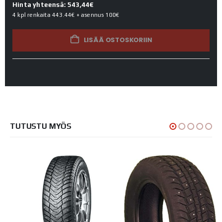
Hinta yhteensä: 543,44€
4 kpl renkaita
443.44€
+ asennus
100€
LISÄÄ OSTOSKORIIN
TUTUSTU MYÖS