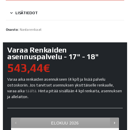
LISÄTIEDOT
Osasto:
Nastarenkaat
Varaa Renkaiden
asennuspalvelu - 17" - 18"
543,44€
Varaa aika renkaiden asennukseen (4 kpl) ja lisää palvelu
ostoskoriin. Jos tarvitset asennuksen yksittäiselle renkaalle,
varaa aika
täältä.
Hinta pitää sisällään 4 kpl renkaita, asennuksen
ja allelaiton.
ELOKUU
2026