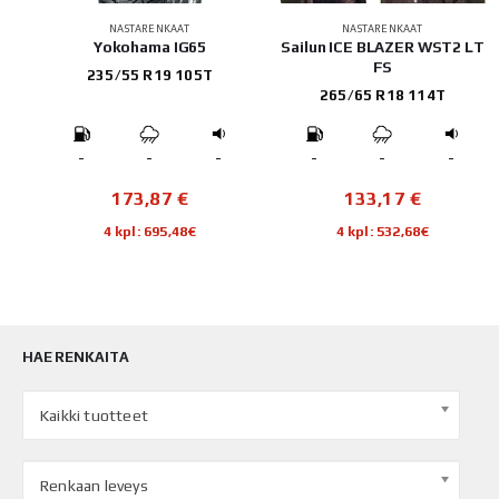
NASTARENKAAT
NASTARENKAAT
c 2
Yokohama IG65
Sailun ICE BLAZER WST2 LT
FS
235/55 R19 105T
265/65 R18 114T
-
-
-
-
-
-
173,87
€
133,17
€
4 kpl: 695,48€
4 kpl: 532,68€
HAE RENKAITA
Kaikki tuotteet
Renkaan leveys