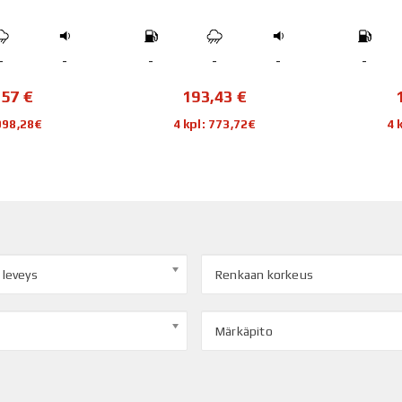
-
-
-
-
-
-
,57
€
193,43
€
 998,28€
4 kpl: 773,72€
4 
 leveys
Renkaan korkeus
Märkäpito