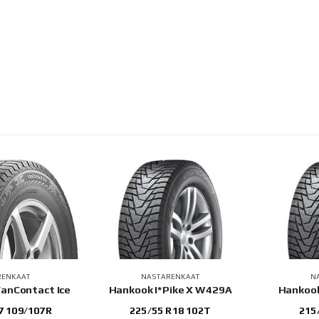
RENKAAT
NASTARENKAAT
N
VanContact Ice
Hankook I*Pike X W429A
Hankook
7 109/107R
225/55 R18 102T
215