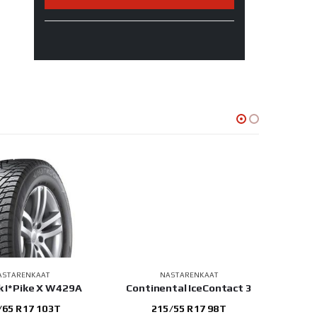
ASTARENKAAT
NASTARENKAAT
 I*Pike X W429A
Continental IceContact 3
Hank
/65 R17 103T
215/55 R17 98T