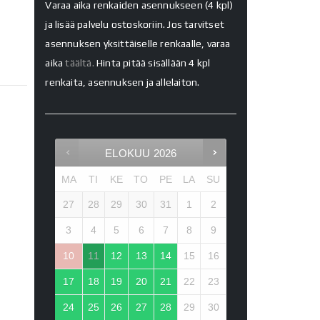
Varaa aika renkaiden asennukseen (4 kpl)
ja lisää palvelu ostoskoriin. Jos tarvitset
asennuksen yksittäiselle renkaalle, varaa
aika
täältä.
Hinta pitää sisällään 4 kpl
renkaita, asennuksen ja allelaiton.
ELOKUU
2026
MA
TI
KE
TO
PE
LA
SU
27
28
29
30
31
1
2
3
4
5
6
7
8
9
10
11
12
13
14
15
16
17
18
19
20
21
22
23
24
25
26
27
28
29
30