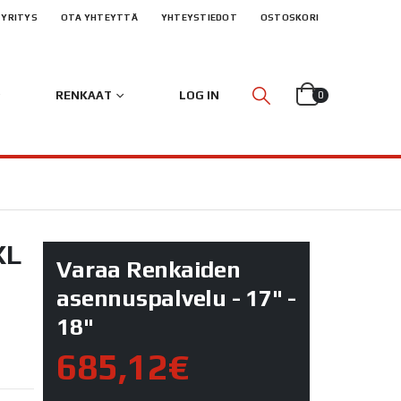
YRITYS
OTA YHTEYTTÄ
YHTEYSTIEDOT
OSTOSKORI
RENKAAT
LOG IN
0
XL
Varaa Renkaiden
asennuspalvelu - 17" -
18"
685,12€