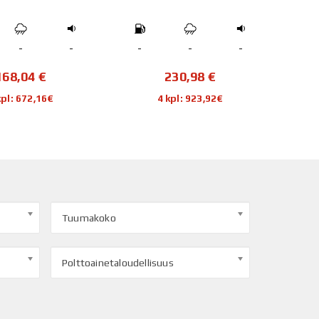
-
-
-
-
-
-
168,04
€
230,98
€
kpl: 672,16€
4 kpl: 923,92€
Tuumakoko
Polttoainetaloudellisuus