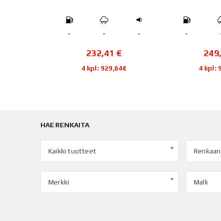
-
-
-
-
-
€
232,41
€
249
04€
4 kpl: 929,64€
4 kpl:
HAE RENKAITA
Kaikki tuotteet
Renkaan
Merkki
Malli