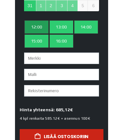
31
1
2
3
4
5
6
12:00
13:00
14:00
15:00
16:00
Hinta yhteensä: 685,12€
4 kpl renkaita
585.12€
+ asennus
100€
LISÄÄ OSTOSKORIIN