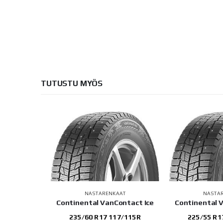
TUTUSTU MYÖS
AAT
NASTARENKAAT
NASTA
S31
Continental VanContact Ice
Continental 
107T
235/60 R17 117/115R
225/55 R1