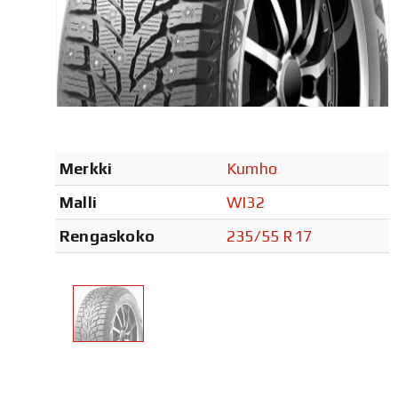
Merkki
Kumho
Malli
WI32
Rengaskoko
235/55 R17