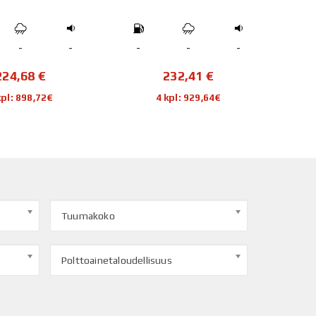
-
-
-
-
-
-
224,68
€
232,41
€
kpl: 898,72€
4 kpl: 929,64€
Tuumakoko
Polttoainetaloudellisuus