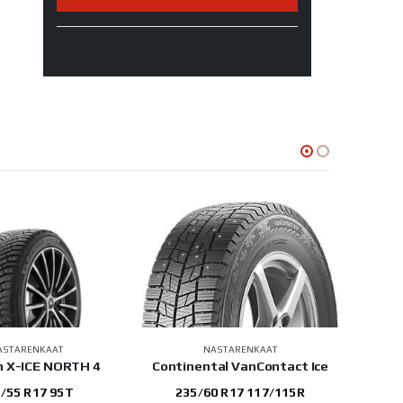
ASTARENKAAT
NASTARENKAAT
n X-ICE NORTH 4
Continental VanContact Ice
Hank
/55 R17 95T
235/60 R17 117/115R