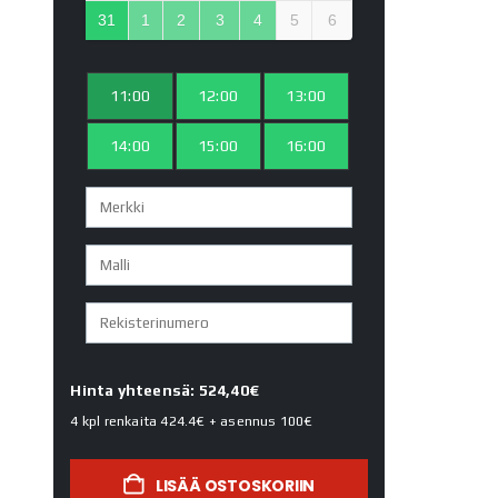
31
1
2
3
4
5
6
11:00
12:00
13:00
14:00
15:00
16:00
Hinta yhteensä: 524,40€
4 kpl renkaita
424.4€
+ asennus
100€
LISÄÄ OSTOSKORIIN