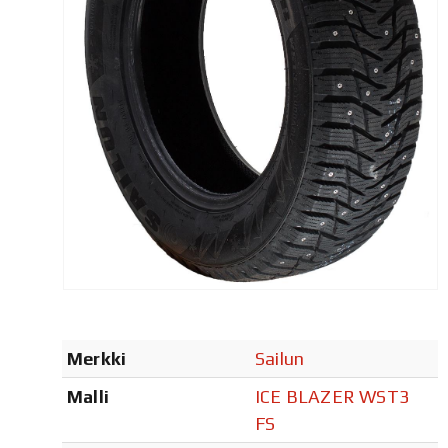
Merkki
Sailun
Malli
ICE BLAZER WST3
FS