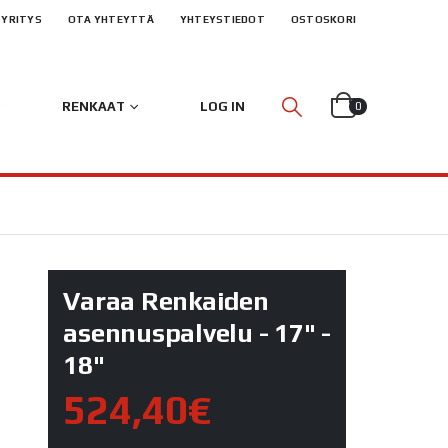
YRITYS
OTA YHTEYTTÄ
YHTEYSTIEDOT
OSTOSKORI
RENKAAT
LOG IN
0
Varaa Renkaiden
asennuspalvelu - 17" -
18"
524,40€