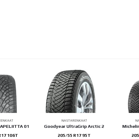
RENKAAT
NASTARENKAAT
N
APELIITTA 01
Goodyear UltraGrip Arctic 2
Micheli
R17 106T
205/55 R17 95T
205