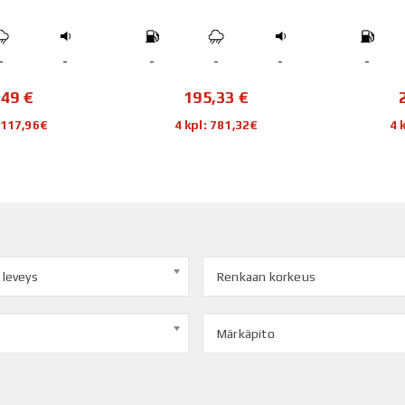
-
-
-
-
-
-
,49
€
195,33
€
1 117,96€
4 kpl: 781,32€
4 
 leveys
Renkaan korkeus
Märkäpito