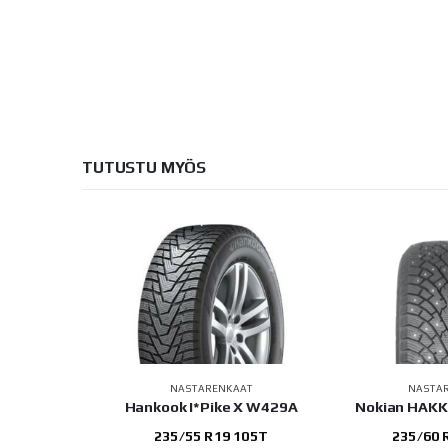
TUTUSTU MYÖS
AAT
NASTARENKAAT
NASTA
Contact 3
Hankook I*Pike X W429A
Nokian HAKK
103T
235/55 R19 105T
235/60 