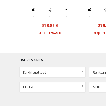
-
-
-
-
-
€
218,82
€
279
76€
4 kpl: 875,28€
4 kpl: 
HAE RENKAITA
Kaikki tuotteet
Renkaan
Merkki
Malli