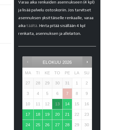
Varaa aika renkaiden asennukseen (4 kpl)
ja lisää palvelu ostoskoriin. Jos tarvitset
asennuksen yksittäiselle renkaalle, varaa
aika
täältä.
Hinta pitää sisällään 4 kpl
renkaita, asennuksen ja allelaiton.
ELOKUU
2026
MA
TI
KE
TO
PE
LA
SU
27
28
29
30
31
1
2
3
4
5
6
7
8
9
10
11
12
13
14
15
16
17
18
19
20
21
22
23
24
25
26
27
28
29
30