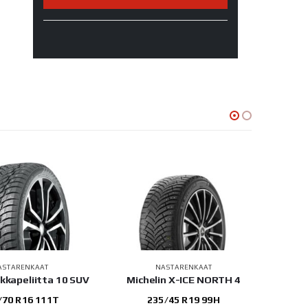
ASTARENKAAT
NASTARENKAAT
kkapeliitta 10 SUV
Michelin X-ICE NORTH 4
Miche
/70 R16 111T
235/45 R19 99H