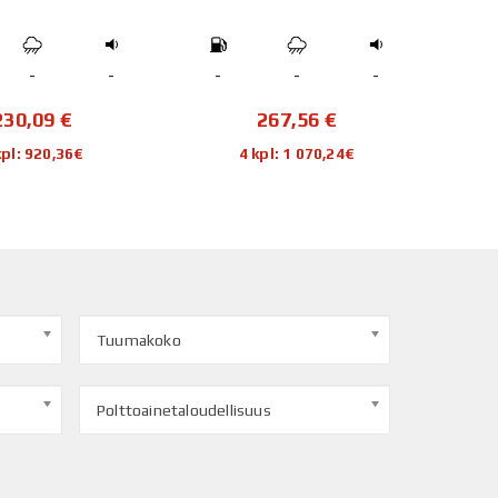
-
-
-
-
-
-
230,09
€
267,56
€
kpl: 920,36€
4 kpl: 1 070,24€
Tuumakoko
Polttoainetaloudellisuus