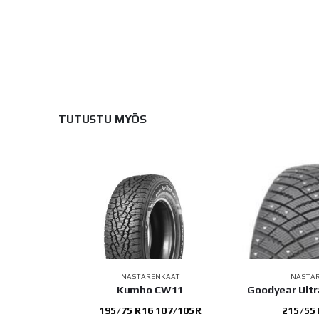
TUTUSTU MYÖS
AAT
NASTARENKAAT
NASTA
nx TI501
Kumho CW11
Goodyear Ultra
107T
195/75 R16 107/105R
215/55