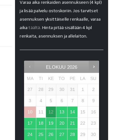
Varaa aika renkaiden asennukseen (4 kpl)
ja lisää palvelu ostoskoriin. Jos tarvitset
asennuksen yksittäiselle renkaalle, varaa
aika
täältä.
Hinta pitää sisällään 4 kpl
renkaita, asennuksen ja allelaiton.
ELOKUU
2026
MA
TI
KE
TO
PE
LA
SU
27
28
29
30
31
1
2
3
4
5
6
7
8
9
10
11
12
13
14
15
16
17
18
19
20
21
22
23
24
25
26
27
28
29
30