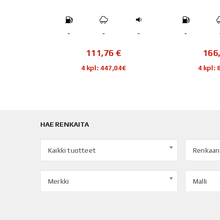
-
-
-
-
-
€
111,76
€
166
80€
4 kpl: 447,04€
4 kpl:
HAE RENKAITA
Kaikki tuotteet
Renkaan
Merkki
Malli