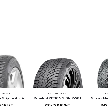
RENKAAT
NASTARENKAAT
N
Grip Ice Arctic
Rovelo ARCTIC VISION RW01
Nokian Ha
 R16 97T
205/55 R16 94T
245