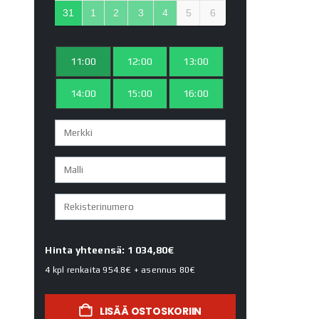
31
1
2
3
4
5
6
11:00
12:00
13:00
14:00
15:00
16:00
Hinta yhteensä: 1 034,80€
4 kpl renkaita
954.8€
+ asennus
80€
LISÄÄ OSTOSKORIIN