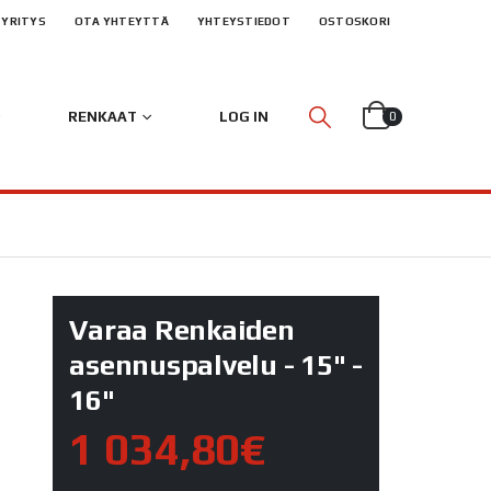
YRITYS
OTA YHTEYTTÄ
YHTEYSTIEDOT
OSTOSKORI
RENKAAT
LOG IN
0
Varaa Renkaiden
asennuspalvelu - 15" -
16"
1 034,80€