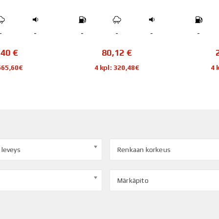
-
-
-
-
-
-
,40
€
80,12
€
 665,60€
4 kpl: 320,48€
4 
 leveys
Renkaan korkeus
Märkäpito