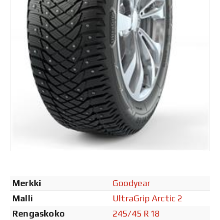
Merkki
Goodyear
Malli
UltraGrip Arctic 2
Rengaskoko
245/45 R18