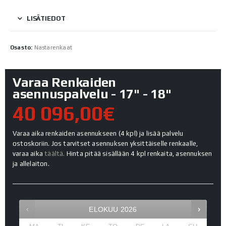
LISÄTIEDOT
Osasto:
Nastarenkaat
Varaa Renkaiden
asennuspalvelu - 17" - 18"
40 096,00€
Varaa aika renkaiden asennukseen (4 kpl) ja lisää palvelu
ostoskoriin. Jos tarvitset asennuksen yksittäiselle renkaalle,
varaa aika
täältä.
Hinta pitää sisällään 4 kpl renkaita, asennuksen
ja allelaiton.
ELOKUU
2026