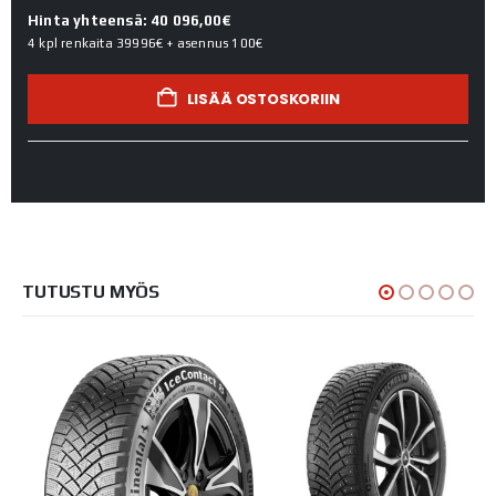
Hinta yhteensä: 40 096,00€
4 kpl renkaita
39996€
+ asennus
100€
LISÄÄ OSTOSKORIIN
TUTUSTU MYÖS