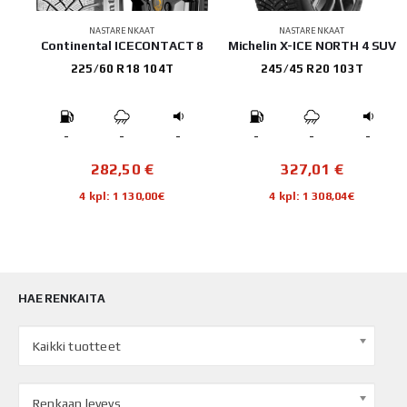
NASTARENKAAT
NASTARENKAAT
0
Continental ICECONTACT 8
Michelin X-ICE NORTH 4 SUV
225/60 R18 104T
245/45 R20 103T
-
-
-
-
-
-
282,50
€
327,01
€
4 kpl: 1 130,00€
4 kpl: 1 308,04€
HAE RENKAITA
Kaikki tuotteet
Renkaan leveys