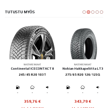
TUTUSTU MYÖS
NASTARENKAAT
NASTARENKAAT
c 2
Continental ICECONTACT 8
Nokian Hakkapeliitta LT3
245/45 R20 103T
275/65 R20 126/123Q
-
-
-
-
-
-
359,76
€
343,79
€