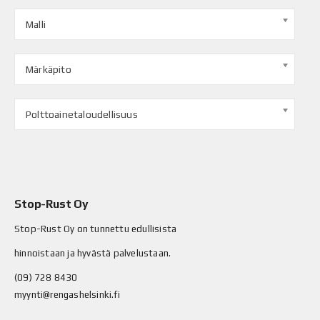
Malli
Märkäpito
Polttoainetaloudellisuus
Stop-Rust Oy
Stop-Rust Oy on tunnettu edullisista
hinnoistaan ja hyvästä palvelustaan.
(09) 728 8430
myynti@rengashelsinki.fi