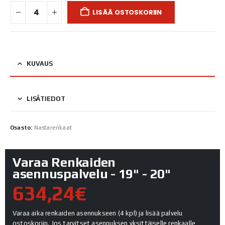
LISÄÄ OSTOSKORIIN
KUVAUS
LISÄTIEDOT
Osasto:
Nastarenkaat
Varaa Renkaiden
asennuspalvelu - 19" - 20"
634,24€
Varaa aika renkaiden asennukseen (4 kpl) ja lisää palvelu
ostoskoriin. Jos tarvitset asennuksen yksittäiselle renkaalle,