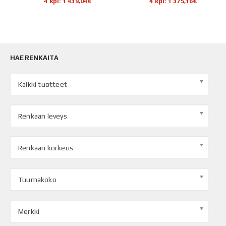
4 kpl: 1 439,04€
4 kpl: 1 375,16€
HAE RENKAITA
Kaikki tuotteet
Renkaan leveys
Renkaan korkeus
Tuumakoko
Merkki