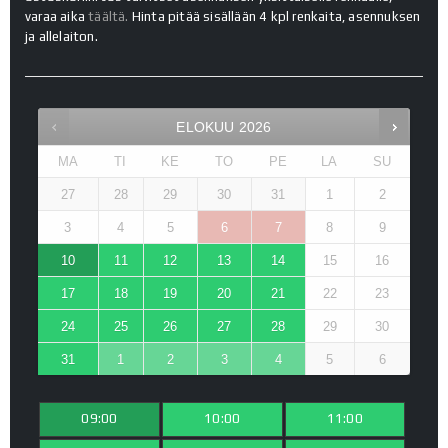
varaa aika
täältä.
Hinta pitää sisällään 4 kpl renkaita, asennuksen
ja allelaiton.
ELOKUU
2026
MA
TI
KE
TO
PE
LA
SU
27
28
29
30
31
1
2
3
4
5
6
7
8
9
10
11
12
13
14
15
16
17
18
19
20
21
22
23
24
25
26
27
28
29
30
31
1
2
3
4
5
6
09:00
10:00
11:00