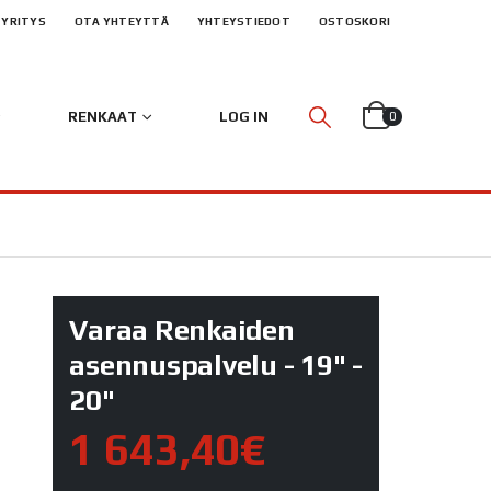
YRITYS
OTA YHTEYTTÄ
YHTEYSTIEDOT
OSTOSKORI
RENKAAT
LOG IN
0
Varaa Renkaiden
asennuspalvelu - 19" -
20"
1 643,40€