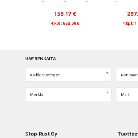
-
-
-
-
158,17
€
287
4 kpl: 632,68€
4 kpl: 
HAE RENKAITA
Kaikki tuotteet
Renkaan
Merkki
Malli
Stop-Rust Oy
Tuottee