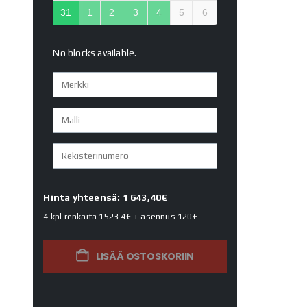
31
1
2
3
4
5
6
No blocks available.
Hinta yhteensä: 1 643,40€
4 kpl renkaita
1523.4€
+ asennus
120€
LISÄÄ OSTOSKORIIN