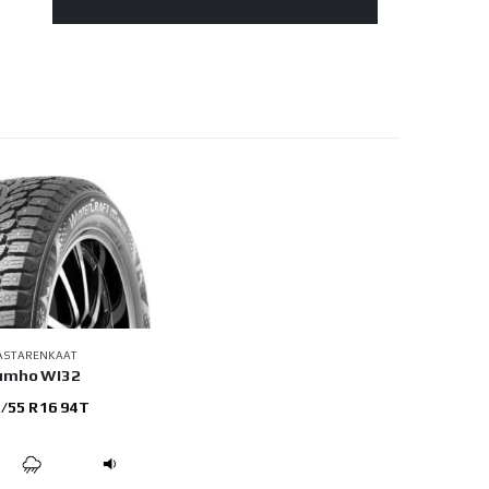
ASTARENKAAT
umho WI32
/55 R16 94T