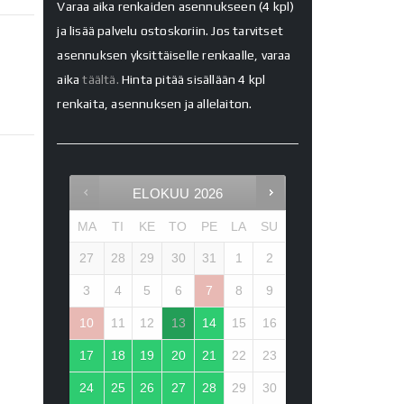
Varaa aika renkaiden asennukseen (4 kpl)
ja lisää palvelu ostoskoriin. Jos tarvitset
asennuksen yksittäiselle renkaalle, varaa
aika
täältä.
Hinta pitää sisällään 4 kpl
renkaita, asennuksen ja allelaiton.
ELOKUU
2026
MA
TI
KE
TO
PE
LA
SU
27
28
29
30
31
1
2
3
4
5
6
7
8
9
10
11
12
13
14
15
16
17
18
19
20
21
22
23
24
25
26
27
28
29
30