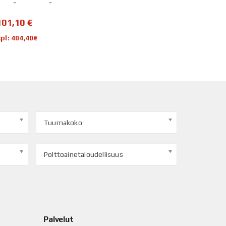
-
-
101,10
€
kpl: 404,40€
Tuumakoko
Polttoainetaloudellisuus
Palvelut