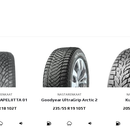
RENKAAT
NASTARENKAAT
N
APELIITTA 01
Goodyear UltraGrip Arctic 2
K
R18 102T
235/55 R19 105T
205