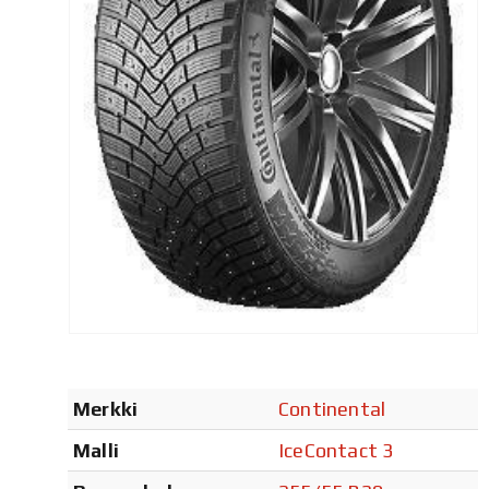
Merkki
Continental
Malli
IceContact 3