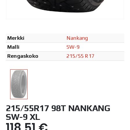
Merkki
Nankang
Malli
SW-9
Rengaskoko
215/55 R17
215/55R17 98T NANKANG
SW-9 XL
118,51
€