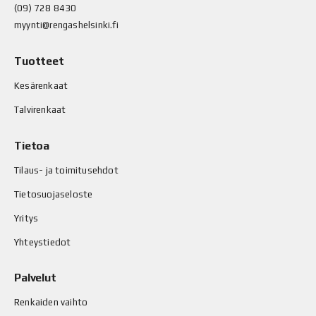
(09) 728 8430
myynti@rengashelsinki.fi
Tuotteet
Kesärenkaat
Talvirenkaat
Tietoa
Tilaus- ja toimitusehdot
Tietosuojaseloste
Yritys
Yhteystiedot
Palvelut
Renkaiden vaihto