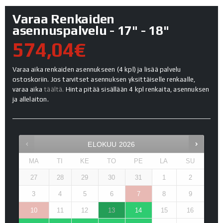
Varaa Renkaiden
asennuspalvelu - 17" - 18"
574,04€
Varaa aika renkaiden asennukseen (4 kpl) ja lisää palvelu
ostoskoriin. Jos tarvitset asennuksen yksittäiselle renkaalle,
varaa aika
täältä.
Hinta pitää sisällään 4 kpl renkaita, asennuksen
ja allelaiton.
ELOKUU
2026
MA
TI
KE
TO
PE
LA
SU
27
28
29
30
31
1
2
3
4
5
6
7
8
9
10
11
12
13
14
15
16