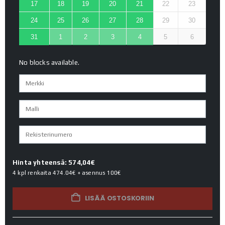
17
18
19
20
21
22
23
24
25
26
27
28
29
30
31
1
2
3
4
5
6
No blocks available.
Hinta yhteensä: 574,04€
4 kpl renkaita
474.04€
+ asennus
100€
LISÄÄ OSTOSKORIIN