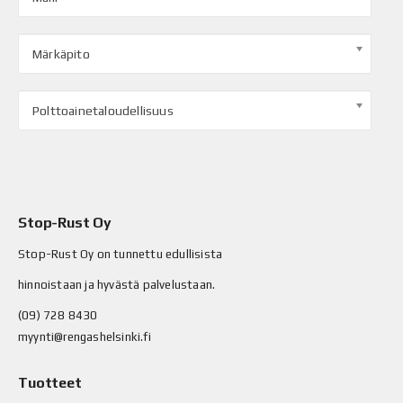
Märkäpito
Polttoainetaloudellisuus
Stop-Rust Oy
Stop-Rust Oy on tunnettu edullisista
hinnoistaan ja hyvästä palvelustaan.
(09) 728 8430
myynti@rengashelsinki.fi
Tuotteet