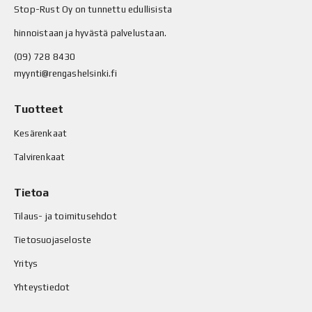
Stop-Rust Oy on tunnettu edullisista
hinnoistaan ja hyvästä palvelustaan.
(09) 728 8430
myynti@rengashelsinki.fi
Tuotteet
Kesärenkaat
Talvirenkaat
Tietoa
Tilaus- ja toimitusehdot
Tietosuojaseloste
Yritys
Yhteystiedot