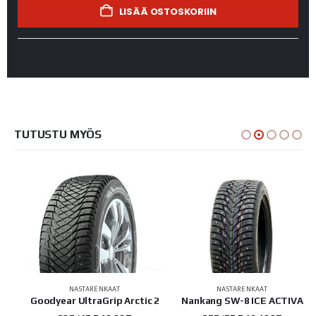
LISÄÄ OSTOSKORIIN
TUTUSTU MYÖS
NASTARENKAAT
NASTARENKAAT
 LT
Goodyear UltraGrip Arctic 2
Nankang SW-8 ICE ACTIVA