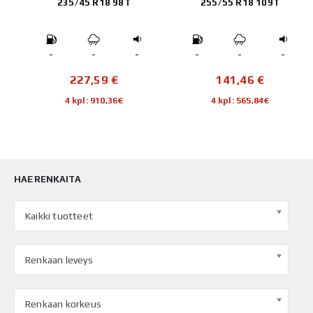
235/45 R18 98T
255/55 R18 109T
-
-
-
-
-
-
227,59
€
141,46
€
4 kpl: 910,36€
4 kpl: 565,84€
HAE RENKAITA
Kaikki tuotteet
Renkaan leveys
Renkaan korkeus