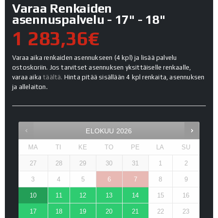
Varaa Renkaiden
asennuspalvelu - 17" - 18"
1 283,36€
Varaa aika renkaiden asennukseen (4 kpl) ja lisää palvelu
ostoskoriin. Jos tarvitset asennuksen yksittäiselle renkaalle,
varaa aika
täältä.
Hinta pitää sisällään 4 kpl renkaita, asennuksen
ja allelaiton.
ELOKUU
2026
MA
TI
KE
TO
PE
LA
SU
27
28
29
30
31
1
2
3
4
5
6
7
8
9
10
11
12
13
14
15
16
17
18
19
20
21
22
23