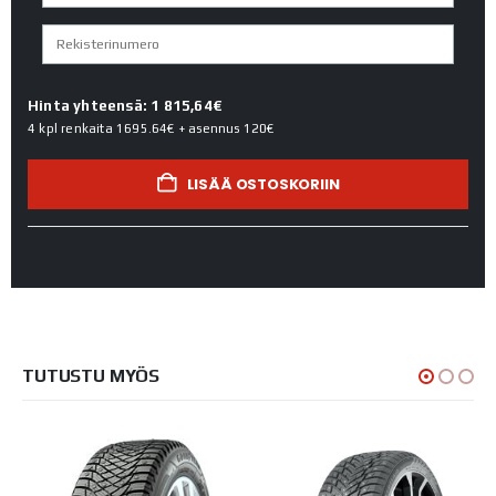
Hinta yhteensä: 1 815,64€
4 kpl renkaita
1695.64€
+ asennus
120€
LISÄÄ OSTOSKORIIN
TUTUSTU MYÖS