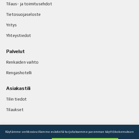
Tilaus- ja toimitusehdot
Tietosuojaseloste
Yritys
Yhteystiedot
Palvelut
Renkaiden vaihto
Rengashotelli
Asiakastili
Tilin tiedot
Tilaukset
Käytämme verkkosivuillamme evästeitä tarjotaksemme paremman käyttökokemuksen