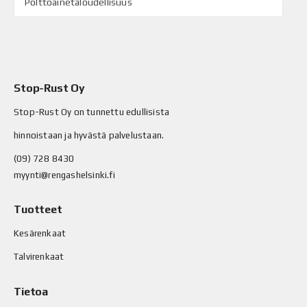
Polttoainetaloudellisuus
Stop-Rust Oy
Stop-Rust Oy on tunnettu edullisista
hinnoistaan ja hyvästä palvelustaan.
(09) 728 8430
myynti@rengashelsinki.fi
Tuotteet
Kesärenkaat
Talvirenkaat
Tietoa