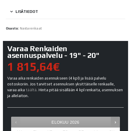
LISÄTIEDOT
Osasto:
Nastarenkaat
Varaa Renkaiden
asennuspalvelu - 19" - 20"
1 815,64€
Varaa aika renkaiden asennukseen (4 kpl) ja lisää palvelu
ostoskoriin. Jos tarvitset asennuksen yksittäiselle renkaalle,
varaa aika
täältä.
Hinta pitää sisällään 4 kpl renkaita, asennuksen
ja allelaiton.
ELOKUU
2026