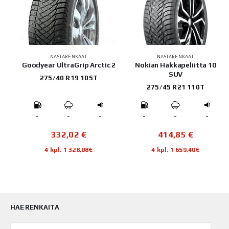
NASTARENKAAT
NASTARENKAAT
Goodyear UltraGrip Arctic 2
Nokian Hakkapeliitta 10
SUV
275/40 R19 105T
275/45 R21 110T
-
-
-
-
-
-
332,02
€
414,85
€
4 kpl: 1 328,08€
4 kpl: 1 659,40€
HAE RENKAITA