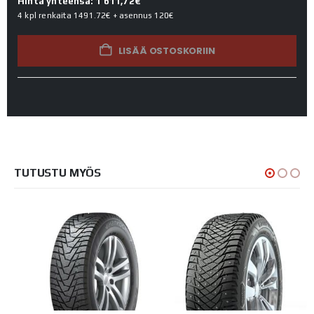
Hinta yhteensä: 1 611,72€
4 kpl renkaita
1491.72€
+ asennus
120€
LISÄÄ OSTOSKORIIN
TUTUSTU MYÖS