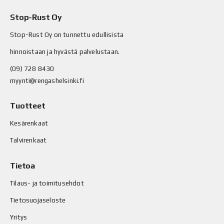
Stop-Rust Oy
Stop-Rust Oy on tunnettu edullisista
hinnoistaan ja hyvästä palvelustaan.
(09) 728 8430
myynti@rengashelsinki.fi
Tuotteet
Kesärenkaat
Talvirenkaat
Tietoa
Tilaus- ja toimitusehdot
Tietosuojaseloste
Yritys