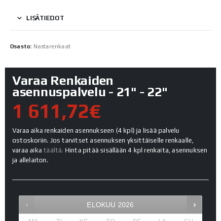
LISÄTIEDOT
Osasto:
Nastarenkaat
Varaa Renkaiden
asennuspalvelu - 21" - 22"
1 611,72€
Varaa aika renkaiden asennukseen (4 kpl) ja lisää palvelu
ostoskoriin. Jos tarvitset asennuksen yksittäiselle renkaalle,
varaa aika
täältä.
Hinta pitää sisällään 4 kpl renkaita, asennuksen
ja allelaiton.
ELOKUU
2026