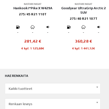
NASTARENKAAT
NASTARENKAAT
3
Hankook I*Pike X W429A
Goodyear UltraGrip Arctic 2
SUV
275/45 R21 110T
275/40 R21 107T
-
-
-
-
-
-
281,42
€
360,28
€
4 kpl: 1 125,68€
4 kpl: 1 441,12€
HAE RENKAITA
Kaikki tuotteet
Renkaan leveys