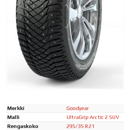
Merkki
Goodyear
Malli
UltraGrip Arctic 2 SUV
Rengaskoko
295/35 R21