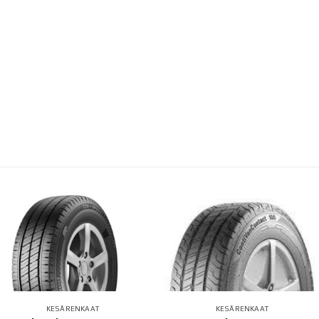
ENKAAT
KESÄRENKAAT
K