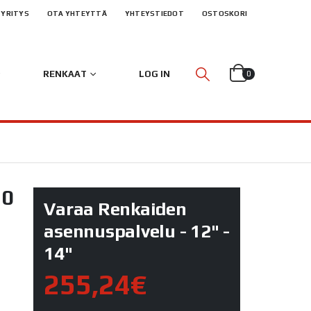
YRITYS
OTA YHTEYTTÄ
YHTEYSTIEDOT
OSTOSKORI
RENKAAT
LOG IN
0
10
Varaa Renkaiden
asennuspalvelu - 12" -
14"
255,24€