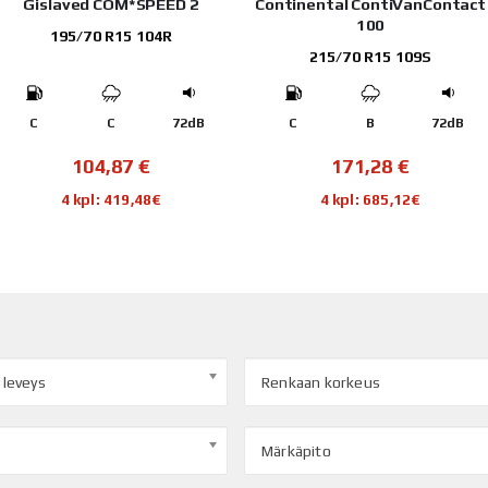
COM*SPEED 2
Continental ContiVanContact
Na
100
R15 104R
165
215/70 R15 109S
C
72dB
C
B
72dB
C
,87
€
171,28
€
 419,48€
4 kpl: 685,12€
4 
 leveys
Renkaan korkeus
Märkäpito