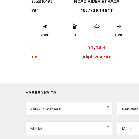
 Eco2 K435
ROAD RIDER STRADA
Gislaved 
 79T
165/70 R14 81T
195/70 
70dB
D
C
70dB
C
€
51,14
€
104
60€
4 kpl: 204,56€
4 kpl:
HAE RENKAITA
Kaikki tuotteet
Renkaan
Merkki
Malli