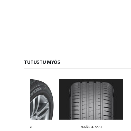
TUTUSTU MYÖS
AT
KESÄRENKAAT
KESÄR