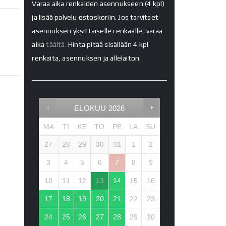
Varaa aika renkaiden asennukseen (4 kpl)
ja lisää palvelu ostoskoriin. Jos tarvitset
asennuksen yksittäiselle renkaalle, varaa
aika
täältä.
Hinta pitää sisällään 4 kpl
renkaita, asennuksen ja allelaiton.
ELOKUU
2026
MA
TI
KE
TO
PE
LA
SU
27
28
29
30
31
1
2
3
4
5
6
7
8
9
10
11
12
13
14
15
16
17
18
19
20
21
22
23
24
25
26
27
28
29
30