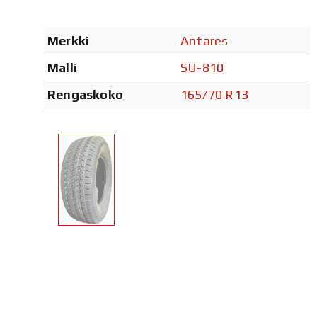
Merkki
Antares
Malli
SU-810
Rengaskoko
165/70 R13