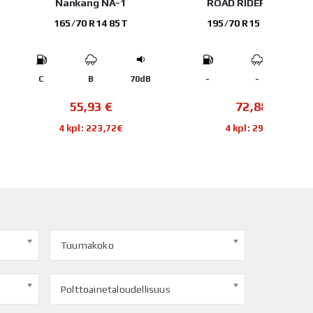
nkang NA-1
ROAD RIDER UTILITA
BFGO
/70 R14 85T
195/70 R15 104/102R
B
70dB
-
-
-
E
55,93
€
72,88
€
kpl: 223,72€
4 kpl: 291,52€
Tuumakoko
Polttoainetaloudellisuus