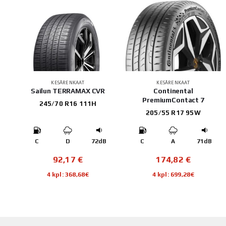
KESÄRENKAAT
KESÄRENKAAT
E
Sailun TERRAMAX CVR
Continental
PremiumContact 7
245/70 R16 111H
205/55 R17 95W
B
C
D
72dB
C
A
71dB
92,17
€
174,82
€
4 kpl: 368,68€
4 kpl: 699,28€