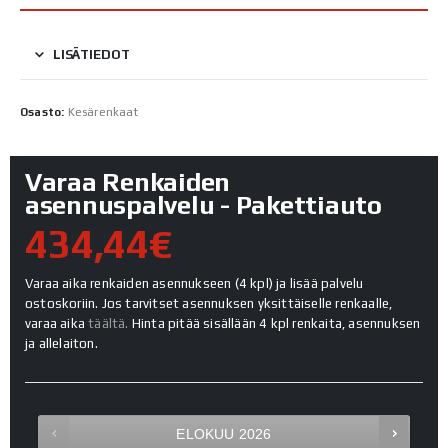
LISÄTIEDOT
Osasto:
Kesärenkaat
Varaa Renkaiden
asennuspalvelu - Pakettiauto
434,44€
Varaa aika renkaiden asennukseen (4 kpl) ja lisää palvelu
ostoskoriin. Jos tarvitset asennuksen yksittäiselle renkaalle,
varaa aika
täältä.
Hinta pitää sisällään 4 kpl renkaita, asennuksen
ja allelaiton.
ELOKUU
2026