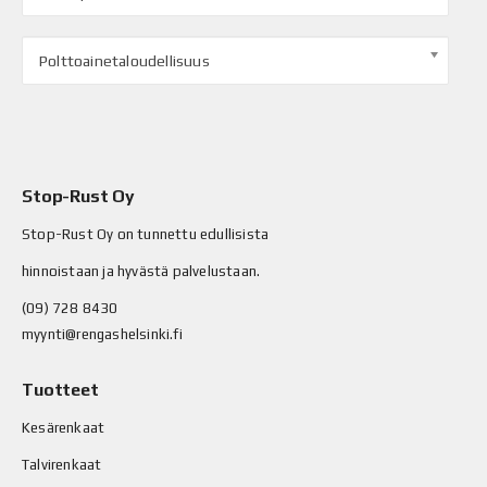
Polttoainetaloudellisuus
Stop-Rust Oy
Stop-Rust Oy on tunnettu edullisista
hinnoistaan ja hyvästä palvelustaan.
(09) 728 8430
myynti@rengashelsinki.fi
Tuotteet
Kesärenkaat
Talvirenkaat