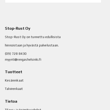
Stop-Rust Oy
Stop-Rust Oy on tunnettu edullisista
hinnoistaan ja hyvästä palvelustaan.
(09) 728 8430
myynti@rengashelsinki.fi
Tuotteet
Kesärenkaat
Talvirenkaat
Tietoa
Tilaus- ja toimitusehdot