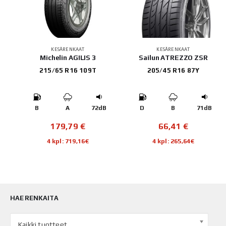
KESÄRENKAAT
KESÄRENKAAT
Michelin AGILIS 3
Sailun ATREZZO ZSR
215/65 R16 109T
205/45 R16 87Y
B
B
A
72dB
D
B
71dB
179,79
€
66,41
€
4 kpl: 719,16€
4 kpl: 265,64€
HAE RENKAITA
Kaikki tuotteet