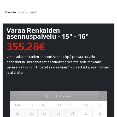
Osasto:
Kesärenkaat
Varaa Renkaiden
asennuspalvelu - 15" - 16"
355,28€
Varaa aika renkaiden asennukseen (4 kpl) ja lisää palvelu
ostoskoriin. Jos tarvitset asennuksen yksittäiselle renkaalle,
varaa aika
täältä.
Hinta pitää sisällään 4 kpl renkaita, asennuksen
ja allelaiton.
ELOKUU
2026
MA
TI
KE
TO
PE
LA
SU
27
28
29
30
31
1
2