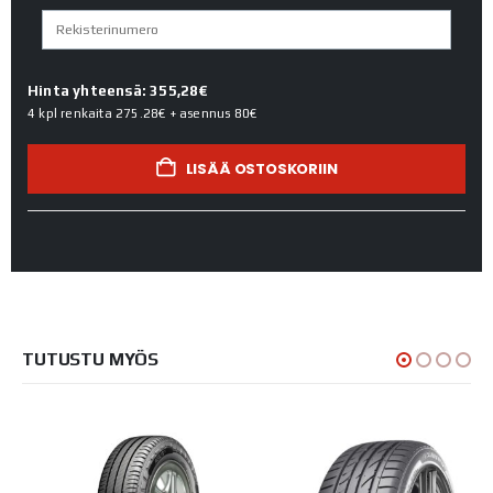
Hinta yhteensä: 355,28€
4 kpl renkaita
275.28€
+ asennus
80€
LISÄÄ OSTOSKORIIN
TUTUSTU MYÖS