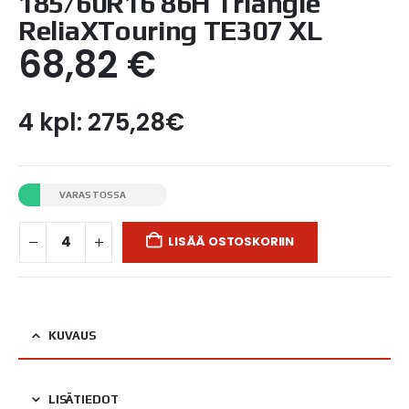
185/60R16 86H Triangle
ReliaXTouring TE307 XL
68,82
€
4 kpl: 275,28€
VARASTOSSA
LISÄÄ OSTOSKORIIN
KUVAUS
LISÄTIEDOT