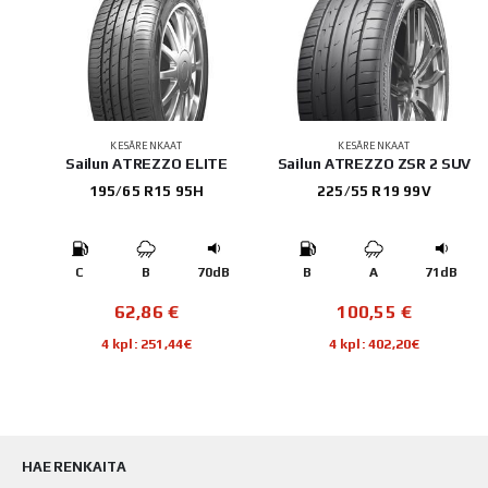
KESÄRENKAAT
KESÄRENKAAT
SUV
Sailun ATREZZO ELITE
Sailun ATREZZO ZSR 2 SUV
195/65 R15 95H
225/55 R19 99V
B
C
B
70dB
B
A
71dB
62,86
€
100,55
€
4 kpl: 251,44€
4 kpl: 402,20€
HAE RENKAITA