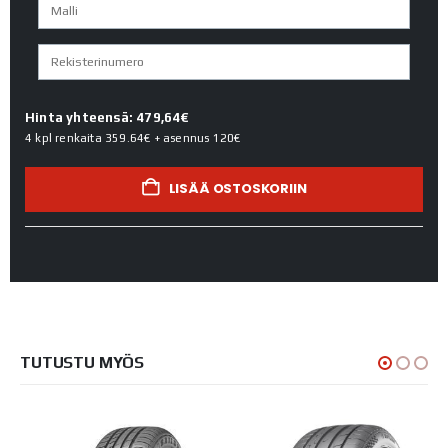
Hinta yhteensä: 479,64€
4 kpl renkaita
359.64€
+ asennus
120€
LISÄÄ OSTOSKORIIN
TUTUSTU MYÖS