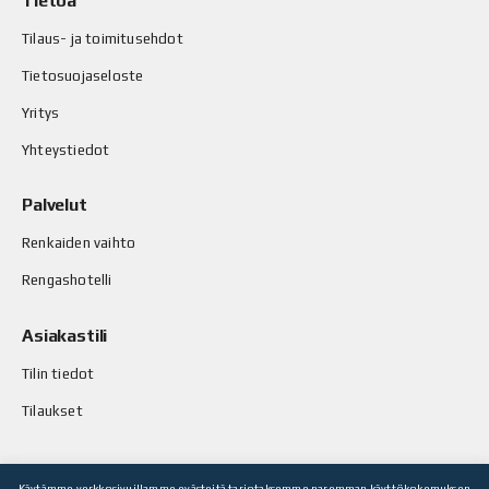
Tietoa
Tilaus- ja toimitusehdot
Tietosuojaseloste
Yritys
Yhteystiedot
Palvelut
Renkaiden vaihto
Rengashotelli
Asiakastili
Tilin tiedot
Tilaukset
Käytämme verkkosivuillamme evästeitä tarjotaksemme paremman käyttökokemuksen