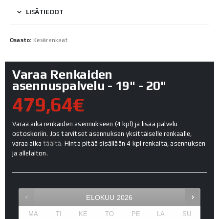
LISÄTIEDOT
Osasto:
Kesärenkaat
Varaa Renkaiden
asennuspalvelu - 19" - 20"
479,64€
Varaa aika renkaiden asennukseen (4 kpl) ja lisää palvelu
ostoskoriin. Jos tarvitset asennuksen yksittäiselle renkaalle,
varaa aika
täältä.
Hinta pitää sisällään 4 kpl renkaita, asennuksen
ja allelaiton.
ELOKUU
2026
MA
TI
KE
TO
PE
LA
SU