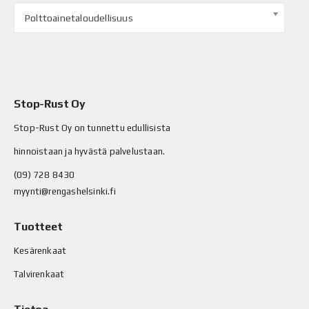
Polttoainetaloudellisuus
Stop-Rust Oy
Stop-Rust Oy on tunnettu edullisista
hinnoistaan ja hyvästä palvelustaan.
(09) 728 8430
myynti@rengashelsinki.fi
Tuotteet
Kesärenkaat
Talvirenkaat