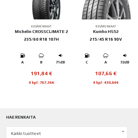
KESÄRENKAAT
KESÄRENKAAT
Michelin CROSSCLIMATE 2
Kumho HS52
235/60 R18 107H
215/45 R16 90V
A
B
71dB
C
A
72dB
191,84
€
107,66
€
4 kpl: 767,36€
4 kpl: 430,64€
HAE RENKAITA
Kaikki tuotteet