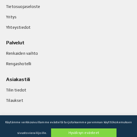
Tietosuojaseloste
Yritys
Yhteystiedot
Palvelut
Renkaiden vaihto
Rengashotelli
Asiakastili
Tilin tiedot
Tilaukset
Käytämme verkkosivuillamme evästeitä tarjotaksemme paremman käyttökokemuksen
© Stop-Rust Oy. Kaikki oikeudet pidätetään.
Hyväksyn evästeet
sivustovierailijoille.