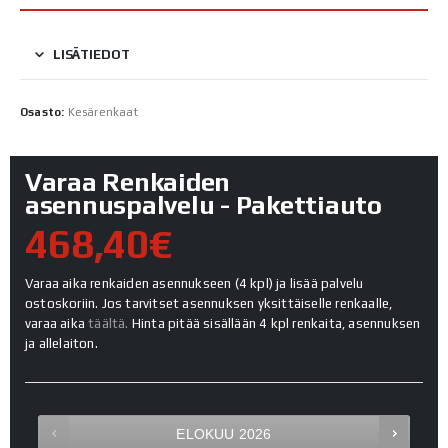
LISÄTIEDOT
Osasto:
Kesärenkaat
Varaa Renkaiden
asennuspalvelu - Pakettiauto
468,40€
Varaa aika renkaiden asennukseen (4 kpl) ja lisää palvelu
ostoskoriin. Jos tarvitset asennuksen yksittäiselle renkaalle,
varaa aika
täältä.
Hinta pitää sisällään 4 kpl renkaita, asennuksen
ja allelaiton.
ELOKUU
2026