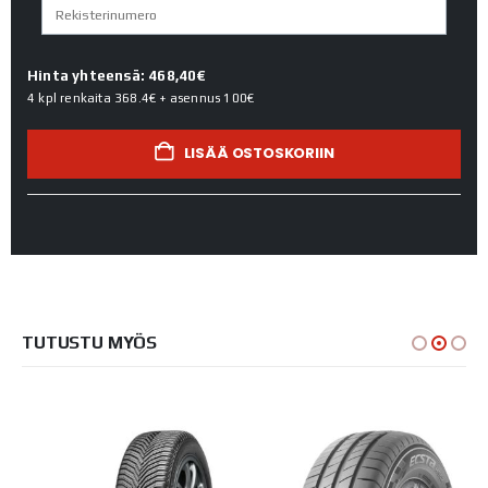
Hinta yhteensä: 468,40€
4 kpl renkaita
368.4€
+ asennus
100€
LISÄÄ OSTOSKORIIN
TUTUSTU MYÖS