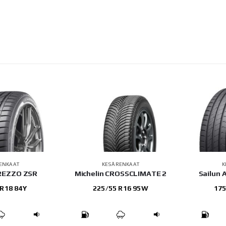
ENKAAT
KESÄRENKAAT
K
TREZZO ZSR
Michelin CROSSCLIMATE 2
Sailun
 R18 84Y
225/55 R16 95W
175