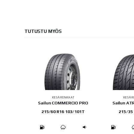
TUTUSTU MYÖS
AT
KESÄRENKAAT
KESÄR
ZO ECO
Sailun COMMERCIO PRO
Sailun A
 82T
215/60 R16 103/101T
215/35