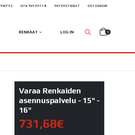
YRITYS
OTA YHTEYTTÄ
YHTEYSTIEDOT
OSTOSKORI
RENKAAT
LOG IN
0
Varaa Renkaiden
asennuspalvelu - 15" -
16"
731,68€