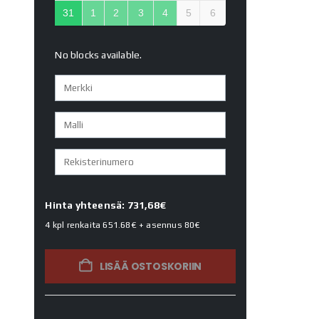
31
1
2
3
4
5
6
No blocks available.
Hinta yhteensä: 731,68€
4 kpl renkaita
651.68€
+ asennus
80€
LISÄÄ OSTOSKORIIN