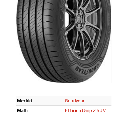
Merkki
Goodyear
Malli
EfficientGrip 2 SUV