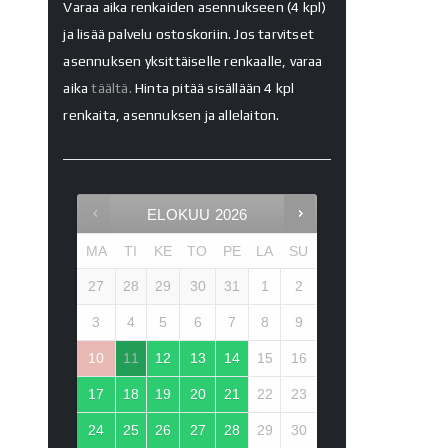
Varaa aika renkaiden asennukseen (4 kpl)
ja lisää palvelu ostoskoriin. Jos tarvitset
asennuksen yksittäiselle renkaalle, varaa
aika
täältä.
Hinta pitää sisällään 4 kpl
renkaita, asennuksen ja allelaiton.
ELOKUU
2026
MA
TI
KE
TO
PE
LA
SU
27
28
29
30
31
1
2
3
4
5
6
7
8
9
10
11
12
13
14
15
16
17
18
19
20
21
22
23
24
25
26
27
28
29
30