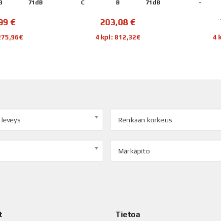
B
71dB
C
B
71dB
-
,99
€
203,08
€
 275,96€
4 kpl: 812,32€
4 
 leveys
Renkaan korkeus
Märkäpito
t
Tietoa