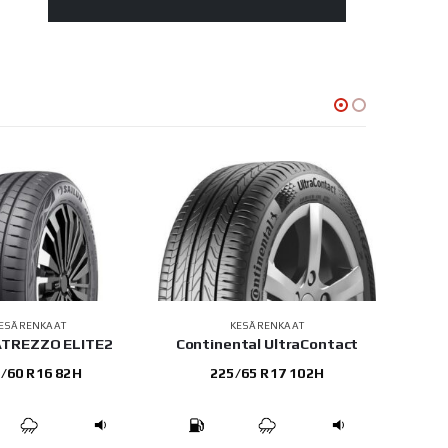
ESÄRENKAAT
KESÄRENKAAT
 ATREZZO ELITE2
Continental UltraContact
/60 R16 82H
225/65 R17 102H
20