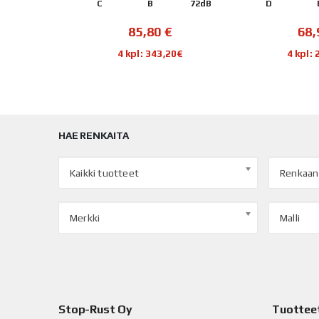
70dB
C
B
72dB
D
€
85,80
€
68
68€
4 kpl: 343,20€
4 kpl:
HAE RENKAITA
Kaikki tuotteet
Renkaan
Merkki
Malli
Stop-Rust Oy
Tuottee