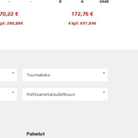
-
-
B
A
69dB
D
70,22
€
172,76
€
kpl: 280,88€
4 kpl: 691,04€
Tuumakoko
Polttoainetaloudellisuus
Palvelut