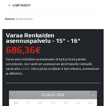
LISÄTIEDOT
Osasto:
Kesärenkaat
Varaa Renkaiden
asennuspalvelu - 15" - 16"
686,36€
Varaa aika renkaiden asennukseen (4 kpl) ja lisää palvelu
ostoskoriin. Jos tarvitset asennuksen yksittäiselle renkaalle,
varaa aika
täältä.
Hinta pitää sisällään 4 kpl renkaita, asennuksen
ja allelaiton.
ELOKUU
2026
MA
TI
KE
TO
PE
LA
SU