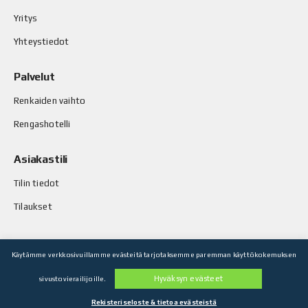
Yritys
Yhteystiedot
Palvelut
Renkaiden vaihto
Rengashotelli
Asiakastili
Tilin tiedot
Tilaukset
Käytämme verkkosivuillamme evästeitä tarjotaksemme paremman käyttökokemuksen
© Stop-Rust Oy. Kaikki oikeudet pidätetään.
Hyväksyn evästeet
sivustovierailijoille.
Toteutus: Legenda Oy
Rekisteriseloste & tietoa evästeistä