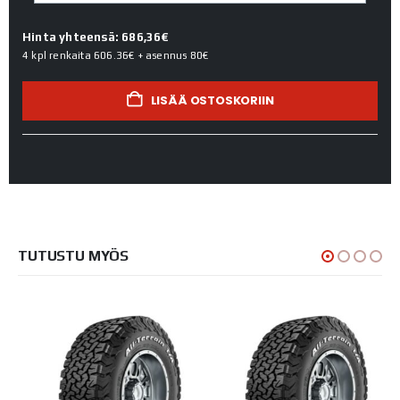
Hinta yhteensä: 686,36€
4 kpl renkaita
606.36€
+ asennus
80€
LISÄÄ OSTOSKORIIN
TUTUSTU MYÖS