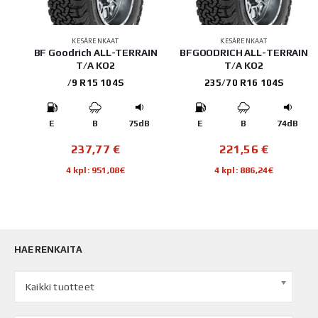
KESÄRENKAAT
KESÄRENKAAT
p
BF Goodrich ALL-TERRAIN
BFGOODRICH ALL-TERRAIN
T/A KO2
T/A KO2
/9 R15 104S
235/70 R16 104S
B
E
B
75dB
E
B
74dB
237,77
€
221,56
€
4 kpl: 951,08€
4 kpl: 886,24€
HAE RENKAITA
Kaikki tuotteet