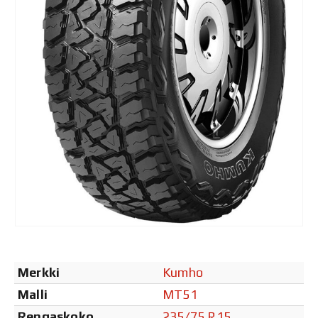
Merkki
Kumho
Malli
MT51
Rengaskoko
235/75 R15