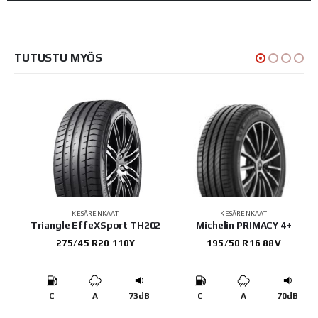
TUTUSTU MYÖS
KESÄRENKAAT
KESÄRENKAAT
Triangle EffeXSport TH202
Michelin PRIMACY 4+
275/45 R20 110Y
195/50 R16 88V
B
C
A
73dB
C
A
70dB