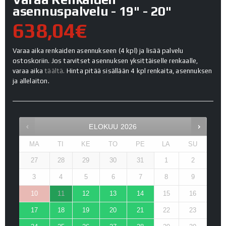
asennuspalvelu - 19" - 20"
638,04€
Varaa aika renkaiden asennukseen (4 kpl) ja lisää palvelu
ostoskoriin. Jos tarvitset asennuksen yksittäiselle renkaalle,
varaa aika
täältä.
Hinta pitää sisällään 4 kpl renkaita, asennuksen
ja allelaiton.
ELOKUU
2026
MA
TI
KE
TO
PE
LA
SU
27
28
29
30
31
1
2
3
4
5
6
7
8
9
10
11
12
13
14
15
16
17
18
19
20
21
22
23