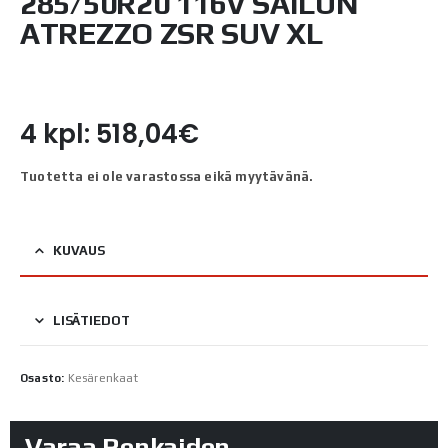
285/50R20 116V SAILUN
ATREZZO ZSR SUV XL
4 kpl: 518,04€
Tuotetta ei ole varastossa eikä myytävänä.
KUVAUS
LISÄTIEDOT
Osasto:
Kesärenkaat
Varaa Renkaiden