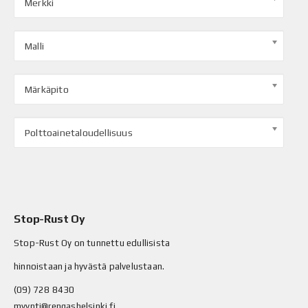
Merkki
Malli
Märkäpito
Polttoainetaloudellisuus
Stop-Rust Oy
Stop-Rust Oy on tunnettu edullisista
hinnoistaan ja hyvästä palvelustaan.
(09) 728 8430
myynti@rengashelsinki.fi