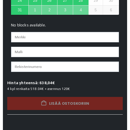
24
25
26
27
28
29
30
31
1
2
3
4
5
6
No blocks available.
Hinta yhteensä: 638,04€
4 kpl renkaita
518.04€
+ asennus
120€
LISÄÄ OSTOSKORIIN