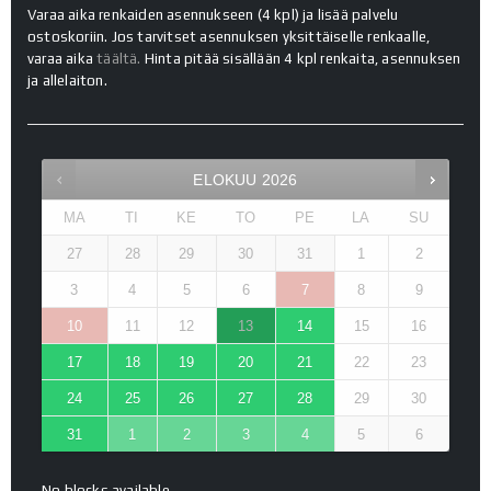
Varaa aika renkaiden asennukseen (4 kpl) ja lisää palvelu
ostoskoriin. Jos tarvitset asennuksen yksittäiselle renkaalle,
varaa aika
täältä.
Hinta pitää sisällään 4 kpl renkaita, asennuksen
ja allelaiton.
ELOKUU
2026
MA
TI
KE
TO
PE
LA
SU
27
28
29
30
31
1
2
3
4
5
6
7
8
9
10
11
12
13
14
15
16
17
18
19
20
21
22
23
24
25
26
27
28
29
30
31
1
2
3
4
5
6
No blocks available.