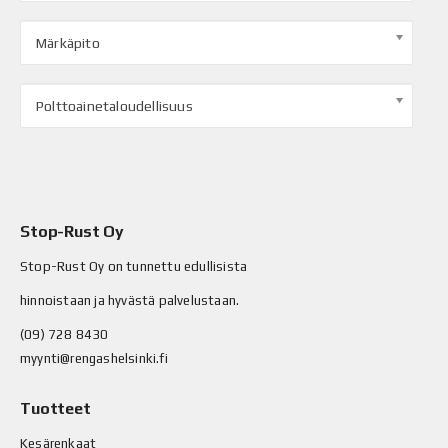
Märkäpito
Polttoainetaloudellisuus
Stop-Rust Oy
Stop-Rust Oy on tunnettu edullisista
hinnoistaan ja hyvästä palvelustaan.
(09) 728 8430
myynti@rengashelsinki.fi
Tuotteet
Kesärenkaat