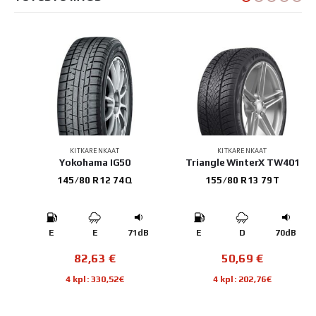
KITKARENKAAT
KITKARENKAAT
e+
Yokohama IG50
Triangle WinterX TW401
145/80 R12 74Q
155/80 R13 79T
B
E
E
71dB
E
D
70dB
82,63
€
50,69
€
4 kpl: 330,52€
4 kpl: 202,76€