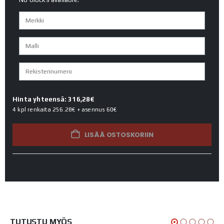
Hinta yhteensä: 316,28€
4 kpl renkaita
256.28€
+ asennus
60€
LISÄÄ OSTOSKORIIN
TUTUSTU MYÖS