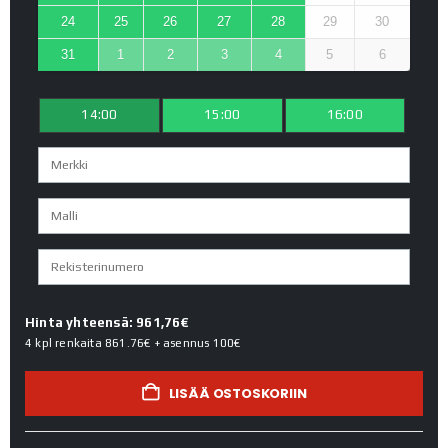
24
25
26
27
28
29
30
31
1
2
3
4
5
6
14:00
15:00
16:00
Hinta yhteensä: 961,76€
4 kpl renkaita
861.76€
+ asennus
100€
LISÄÄ OSTOSKORIIN