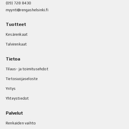
(09) 728 8430
myynti@rengashelsinki.fi
Tuotteet
Kesärenkaat
Talvirenkaat
Tietoa
Tilaus- ja toimitusehdot
Tietosuojaseloste
Yritys
Yhteystiedot
Palvelut
Renkaiden vaihto