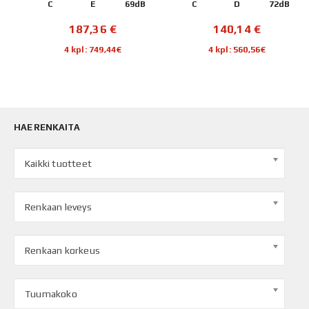
B
C
E
69dB
C
D
72dB
187,36
€
140,14
€
4 kpl: 749,44€
4 kpl: 560,56€
HAE RENKAITA
Kaikki tuotteet
Renkaan leveys
Renkaan korkeus
Tuumakoko