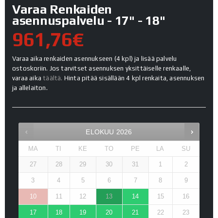
Varaa Renkaiden
asennuspalvelu - 17" - 18"
961,76€
Varaa aika renkaiden asennukseen (4 kpl) ja lisää palvelu
ostoskoriin. Jos tarvitset asennuksen yksittäiselle renkaalle,
varaa aika
täältä.
Hinta pitää sisällään 4 kpl renkaita, asennuksen
ja allelaiton.
ELOKUU
2026
MA
TI
KE
TO
PE
LA
SU
27
28
29
30
31
1
2
3
4
5
6
7
8
9
10
11
12
13
14
15
16
17
18
19
20
21
22
23