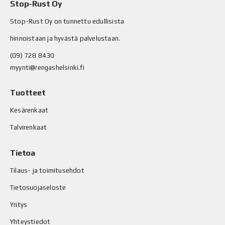
Stop-Rust Oy
Stop-Rust Oy on tunnettu edullisista
hinnoistaan ja hyvästä palvelustaan.
(09) 728 8430
myynti@rengashelsinki.fi
Tuotteet
Kesärenkaat
Talvirenkaat
Tietoa
Tilaus- ja toimitusehdot
Tietosuojaseloste
Yritys
Yhteystiedot