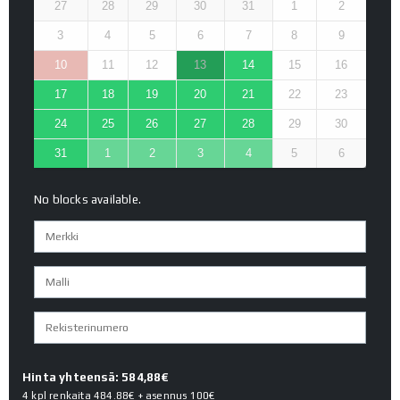
27
28
29
30
31
1
2
3
4
5
6
7
8
9
10
11
12
13
14
15
16
17
18
19
20
21
22
23
24
25
26
27
28
29
30
31
1
2
3
4
5
6
No blocks available.
Hinta yhteensä: 584,88€
4 kpl renkaita
484.88€
+ asennus
100€