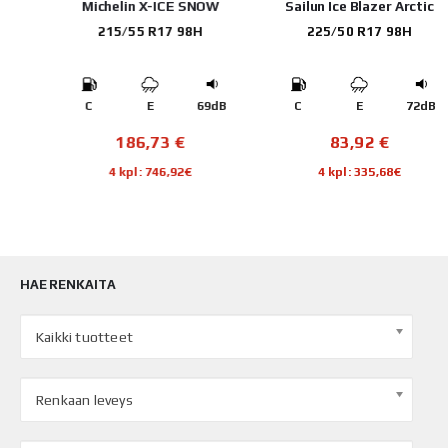
1
Michelin X-ICE SNOW
Sailun Ice Blazer Arctic
215/55 R17 98H
225/50 R17 98H
B
C
E
69dB
C
E
72dB
186,73
€
83,92
€
4 kpl: 746,92€
4 kpl: 335,68€
HAE RENKAITA
Kaikki tuotteet
Renkaan leveys