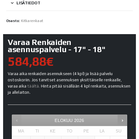
LISÄTIEDOT
Osasto:
Kitkarenkaat
Varaa Renkaiden
asennuspalvelu - 17" - 18"
584,88€
Varaa aika renkaiden asennukseen (4 kpl) ja lisää palvelu
ostoskoriin. Jos tarvitset asennuksen yksittäiselle renkaalle,
varaa aika
täältä.
Hinta pitää sisällään 4 kpl renkaita, asennuksen
ja allelaiton.
ELOKUU
2026
MA
TI
KE
TO
PE
LA
SU