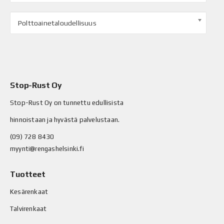
Polttoainetaloudellisuus
Stop-Rust Oy
Stop-Rust Oy on tunnettu edullisista
hinnoistaan ja hyvästä palvelustaan.
(09) 728 8430
myynti@rengashelsinki.fi
Tuotteet
Kesärenkaat
Talvirenkaat