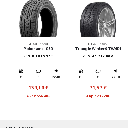
KITKARENKAAT
KITKARENKAAT
E 2
Yokohama IG53
Triangle WinterX TW401
215/60 R16 95H
205/45 R17 88V
B
C
E
72dB
D
C
72dB
139,10
€
71,57
€
4 kpl: 556,40€
4 kpl: 286,28€