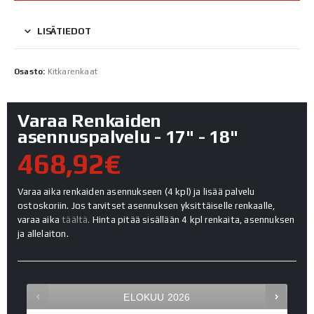
LISÄTIEDOT
Osasto:
Kitkarenkaat
Varaa Renkaiden
asennuspalvelu - 17" - 18"
468,92€
Varaa aika renkaiden asennukseen (4 kpl) ja lisää palvelu
ostoskoriin. Jos tarvitset asennuksen yksittäiselle renkaalle,
varaa aika
täältä.
Hinta pitää sisällään 4 kpl renkaita, asennuksen
ja allelaiton.
ELOKUU
2026