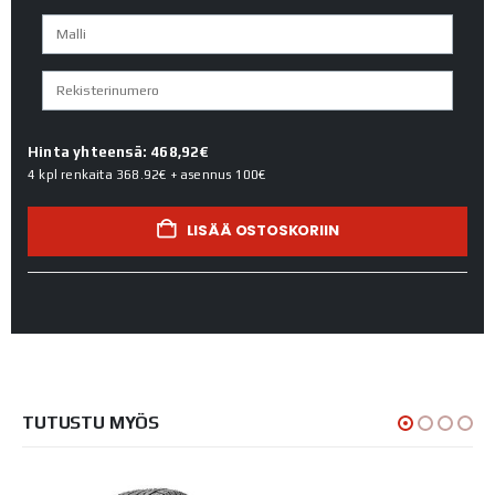
Hinta yhteensä: 468,92€
4 kpl renkaita
368.92€
+ asennus
100€
LISÄÄ OSTOSKORIIN
TUTUSTU MYÖS