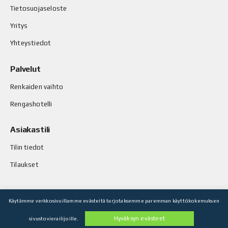
Tietosuojaseloste
Yritys
Yhteystiedot
Palvelut
Renkaiden vaihto
Rengashotelli
Asiakastili
Tilin tiedot
Tilaukset
Käytämme verkkosivuillamme evästeitä tarjotaksemme paremman käyttökokemuksen
© Stop-Rust Oy. Kaikki oikeudet pidätetään.
Hyväksyn evästeet
sivustovierailijoille.
Toteutus: Legenda Oy