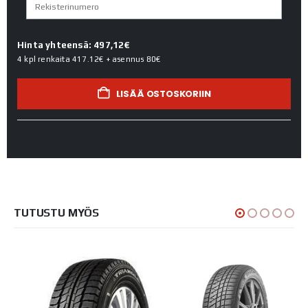
Hinta yhteensä: 497,12€
4 kpl renkaita
417.12€
+ asennus
80€
LISÄÄ OSTOSKORIIN
TUTUSTU MYÖS