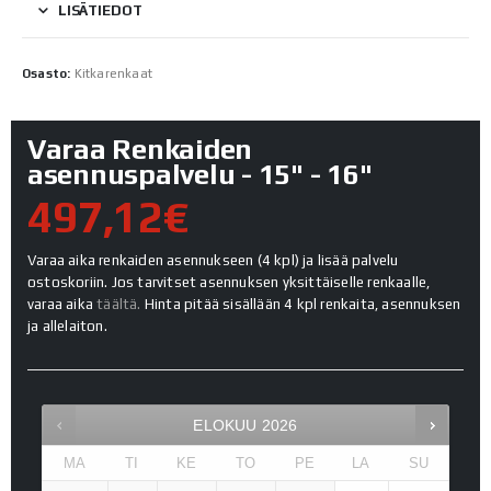
LISÄTIEDOT
Osasto:
Kitkarenkaat
Varaa Renkaiden
asennuspalvelu - 15" - 16"
497,12€
Varaa aika renkaiden asennukseen (4 kpl) ja lisää palvelu
ostoskoriin. Jos tarvitset asennuksen yksittäiselle renkaalle,
varaa aika
täältä.
Hinta pitää sisällään 4 kpl renkaita, asennuksen
ja allelaiton.
ELOKUU
2026
MA
TI
KE
TO
PE
LA
SU