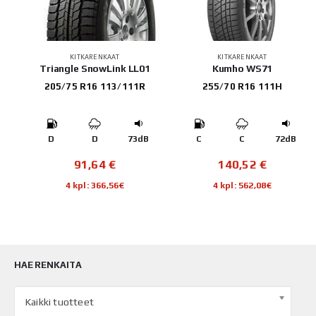
KITKARENKAAT
Continental
VIKINGCONTACT 8
KITKARENKAAT
1
Kumho WS71
155/70 R19 88Q
255/70 R16 111H
B
D
68dB
179,49
€
B
C
C
72dB
4 kpl: 717,96€
140,52
€
4 kpl: 562,08€
HAE RENKAITA
Kaikki tuotteet