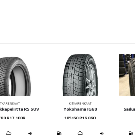
RENKAAT
KITKARENKAAT
K
eliitta R5 SUV
Yokohama IG60
Sailun Ic
R17 100R
185/60 R16 86Q
225