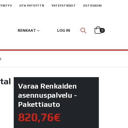
YRITYS
OTA YHTEYTTÄ
YHTEYSTIEDOT
OSTOSKORI
RENKAAT
LOG IN
0
L
tal
Varaa Renkaiden
asennuspalvelu -
Pakettiauto
820,76€