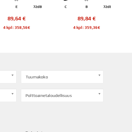
E
72dB
C
B
72dB
C
89,64
€
89,84
€
kpl: 358,56€
4 kpl: 359,36€
Tuumakoko
Polttoainetaloudellisuus