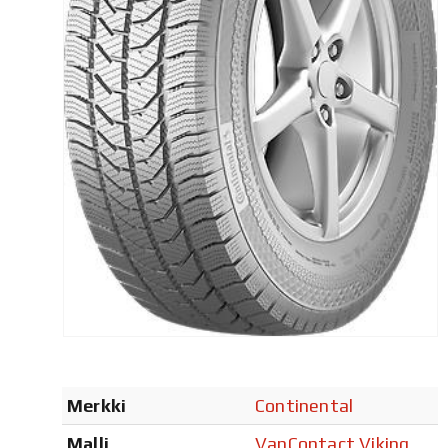
Merkki
Continental
Malli
VanContact Viking