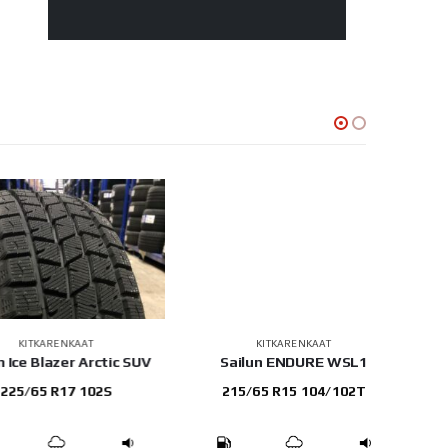
ITKARENKAAT
KITKARENKAAT
e Blazer Arctic SUV
Sailun ENDURE WSL1
Sa
/65 R17 102S
215/65 R15 104/102T
2