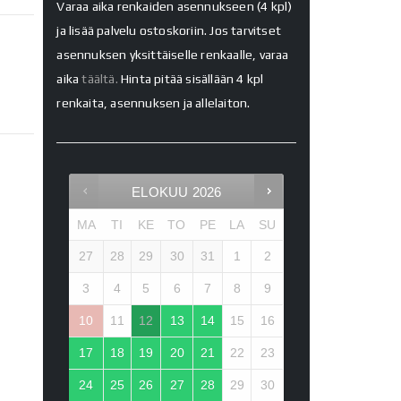
Varaa aika renkaiden asennukseen (4 kpl)
ja lisää palvelu ostoskoriin. Jos tarvitset
asennuksen yksittäiselle renkaalle, varaa
aika
täältä.
Hinta pitää sisällään 4 kpl
renkaita, asennuksen ja allelaiton.
ELOKUU
2026
MA
TI
KE
TO
PE
LA
SU
27
28
29
30
31
1
2
3
4
5
6
7
8
9
10
11
12
13
14
15
16
17
18
19
20
21
22
23
24
25
26
27
28
29
30