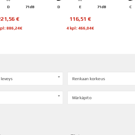
D
71dB
D
E
71dB
C
,56
€
116,51
€
 886,24€
4 kpl: 466,04€
4 
 leveys
Renkaan korkeus
Märkäpito