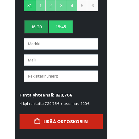
31
1
2
3
4
5
6
16:30
16:45
Hinta yhteensä: 820,76€
4 kpl renkaita
720.76€
+ asennus
100€
LISÄÄ OSTOSKORIIN