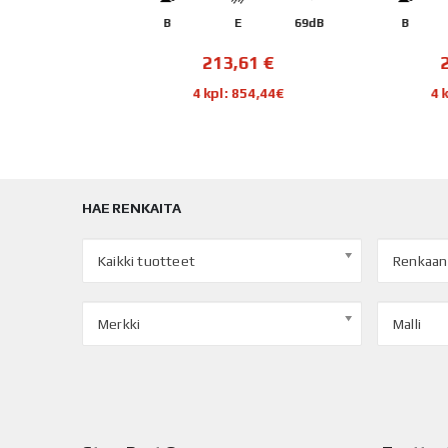
72dB
B
E
69dB
B
€
213,61
€
221
12€
4 kpl: 854,44€
4 kpl:
HAE RENKAITA
Kaikki tuotteet
Renkaan
Merkki
Malli