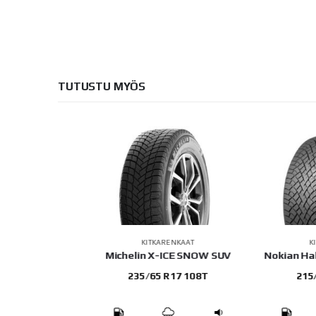
TUTUSTU MYÖS
AT
KITKARENKAAT
KITKA
R ARCTIC 2
Michelin X-ICE SNOW SUV
Nokian Hakkap
100T
235/65 R17 108T
215/60 