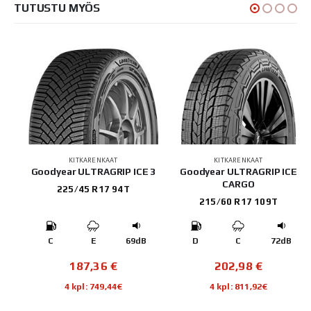
TUTUSTU MYÖS
KITKARENKAAT
KITKARENKAAT
5
Goodyear ULTRAGRIP ICE 3
Goodyear ULTRAGRIP ICE
CARGO
225/45 R17 94T
215/60 R17 109T
B
C
E
69dB
D
C
72dB
187,36
€
202,98
€
4 kpl: 749,44€
4 kpl: 811,92€