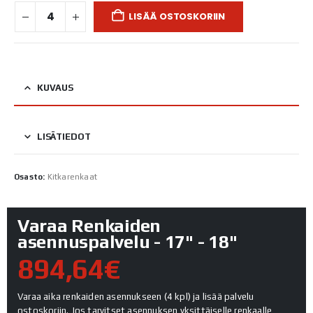
LISÄÄ OSTOSKORIIN
KUVAUS
LISÄTIEDOT
Osasto:
Kitkarenkaat
Varaa Renkaiden
asennuspalvelu - 17" - 18"
894,64€
Varaa aika renkaiden asennukseen (4 kpl) ja lisää palvelu
ostoskoriin. Jos tarvitset asennuksen yksittäiselle renkaalle,