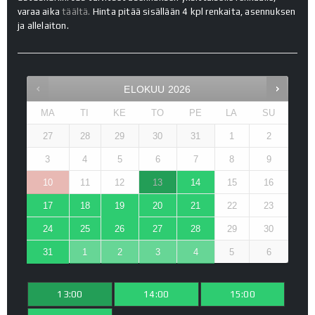
varaa aika
täältä.
Hinta pitää sisällään 4 kpl renkaita, asennuksen
ja allelaiton.
ELOKUU
2026
MA
TI
KE
TO
PE
LA
SU
27
28
29
30
31
1
2
3
4
5
6
7
8
9
10
11
12
13
14
15
16
17
18
19
20
21
22
23
24
25
26
27
28
29
30
31
1
2
3
4
5
6
13:00
14:00
15:00