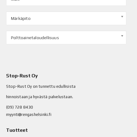
Märkäpito
Polttoainetaloudellisuus
Stop-Rust Oy
Stop-Rust Oy on tunnettu edullisista
hinnoistaan ja hyvästä palvelustaan.
(09) 728 8430
myynti@rengashelsinki.fi
Tuotteet