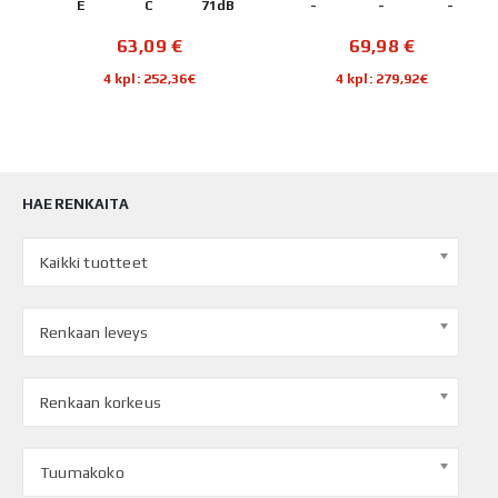
E
C
71dB
-
-
-
63,09
€
69,98
€
4 kpl: 252,36€
4 kpl: 279,92€
HAE RENKAITA
Kaikki tuotteet
Renkaan leveys
Renkaan korkeus
Tuumakoko