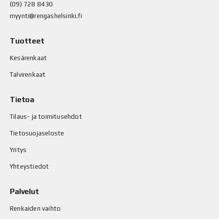
(09) 728 8430
myynti@rengashelsinki.fi
Tuotteet
Kesärenkaat
Talvirenkaat
Tietoa
Tilaus- ja toimitusehdot
Tietosuojaseloste
Yritys
Yhteystiedot
Palvelut
Renkaiden vaihto