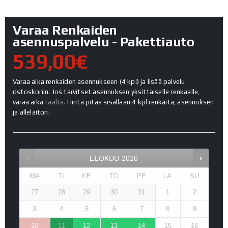
Varaa Renkaiden
asennuspalvelu - Pakettiauto
539,00€
Varaa aika renkaiden asennukseen (4 kpl) ja lisää palvelu
ostoskoriin. Jos tarvitset asennuksen yksittäiselle renkaalle,
varaa aika
täältä.
Hinta pitää sisällään 4 kpl renkaita, asennuksen
ja allelaiton.
ELOKUU
2026
MA
TI
KE
TO
PE
LA
SU
27
28
29
30
31
1
2
3
4
5
6
7
8
9
10
11
12
13
14
15
16