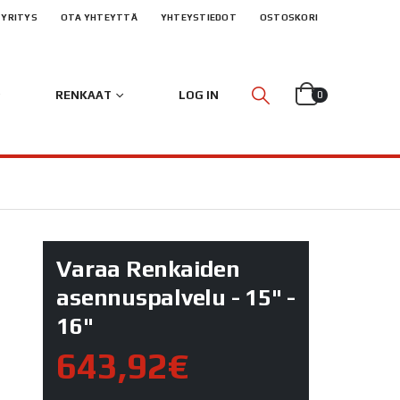
YRITYS
OTA YHTEYTTÄ
YHTEYSTIEDOT
OSTOSKORI
RENKAAT
LOG IN
0
Varaa Renkaiden
asennuspalvelu - 15" -
16"
643,92€