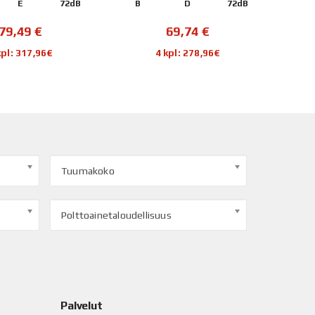
E
72dB
B
D
72dB
C
79,49
€
69,74
€
kpl: 317,96€
4 kpl: 278,96€
Tuumakoko
Polttoainetaloudellisuus
Palvelut