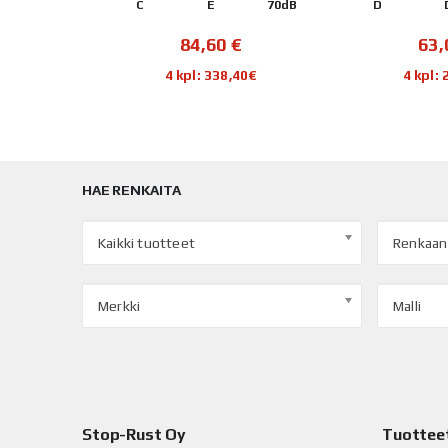
72dB
C
E
70dB
D
€
84,60
€
63
48€
4 kpl: 338,40€
4 kpl:
HAE RENKAITA
Kaikki tuotteet
Renkaan
Merkki
Malli
Stop-Rust Oy
Tuottee