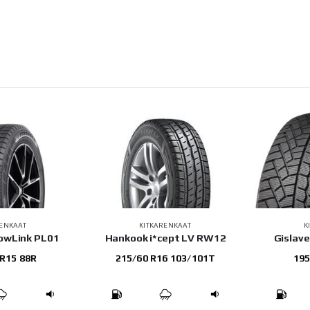
RENKAAT
KITKARENKAAT
K
nowLink PL01
Hankook i*cept LV RW12
Gislave
 R15 88R
215/60 R16 103/101T
195