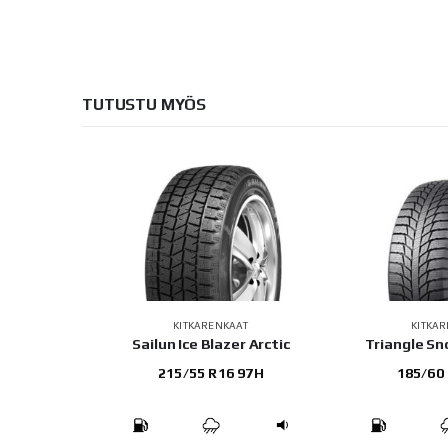
TUTUSTU MYÖS
AT
KITKARENKAAT
KITKA
G073
Sailun Ice Blazer Arctic
Triangle S
 96Q
215/55 R16 97H
185/60