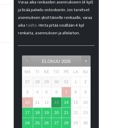
Varaa aika renkaiden asennukseen (4 kpl)
ja lisää palvelu ostoskoriin. Jos tarvitset
asennuksen yksittäiselle renkaalle, varaa
aika
täältä.
Hinta pitää sisällään 4 kpl
renkaita, asennuksen ja allelaiton.
ELOKUU
2026
MA
TI
KE
TO
PE
LA
SU
27
28
29
30
31
1
2
3
4
5
6
7
8
9
10
11
12
13
14
15
16
17
18
19
20
21
22
23
24
25
26
27
28
29
30