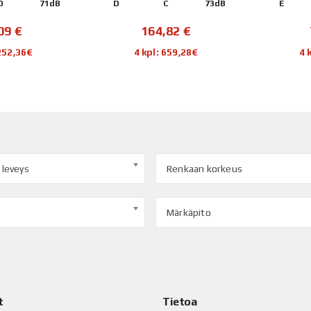
D
71dB
D
C
73dB
E
,09
€
164,82
€
 252,36€
4 kpl: 659,28€
4 
 leveys
Renkaan korkeus
Märkäpito
t
Tietoa