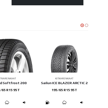
ITKARENKAAT
KITKARENKAAT
d Softfrost 200
Sailun ICE BLAZER ARCTIC 2
Noki
/65 R15 95T
195/65 R15 95T
2