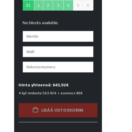
31
1
2
3
4
5
6
No blocks available.
Hinta yhteensä: 643,92€
4 kpl renkaita
563.92€
+ asennus
80€
LISÄÄ OSTOSKORIIN