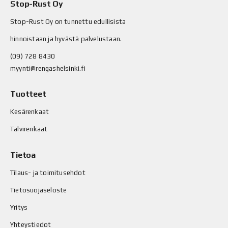
Stop-Rust Oy
Stop-Rust Oy on tunnettu edullisista
hinnoistaan ja hyvästä palvelustaan.
(09) 728 8430
myynti@rengashelsinki.fi
Tuotteet
Kesärenkaat
Talvirenkaat
Tietoa
Tilaus- ja toimitusehdot
Tietosuojaseloste
Yritys
Yhteystiedot