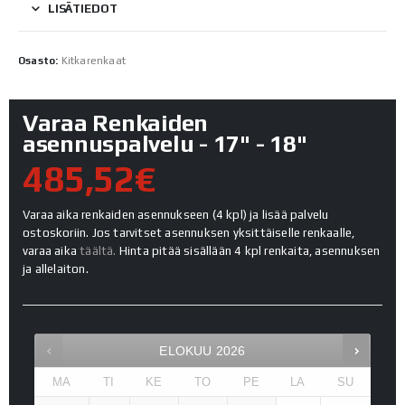
LISÄTIEDOT
Osasto:
Kitkarenkaat
Varaa Renkaiden
asennuspalvelu - 17" - 18"
485,52€
Varaa aika renkaiden asennukseen (4 kpl) ja lisää palvelu
ostoskoriin. Jos tarvitset asennuksen yksittäiselle renkaalle,
varaa aika
täältä.
Hinta pitää sisällään 4 kpl renkaita, asennuksen
ja allelaiton.
ELOKUU
2026
MA
TI
KE
TO
PE
LA
SU