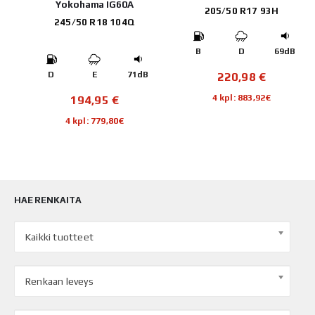
EVO
Yokohama IG60A
205/50 R17 93H
245/50 R18 104Q
B
D
69dB
220,98
€
B
D
E
71dB
4 kpl: 883,92€
194,95
€
4 kpl: 779,80€
HAE RENKAITA
Kaikki tuotteet
Renkaan leveys