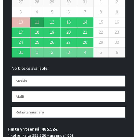
27
28
29
30
31
1
2
3
4
5
6
7
8
9
10
11
12
13
14
15
16
17
18
19
20
21
22
23
24
25
26
27
28
29
30
31
1
2
3
4
5
6
No blocks available.
Hinta yhteensä: 485,52€
4 kpl renkaita
385.52€
+ asennus
100€