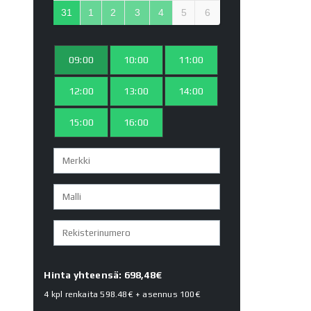
31
1
2
3
4
5
6
09:00
10:00
11:00
12:00
13:00
14:00
15:00
16:00
Hinta yhteensä: 698,48€
4 kpl renkaita
598.48€
+ asennus
100€