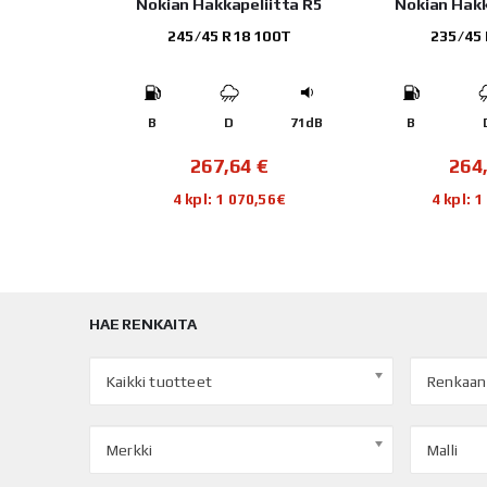
Nokian Hakkapeliitta R5
Nokian Hakk
245/45 R18 100T
235/45
 93H
69dB
B
D
71dB
B
€
267,64
€
264
96€
4 kpl: 1 070,56€
4 kpl: 
HAE RENKAITA
Kaikki tuotteet
Renkaan
Merkki
Malli