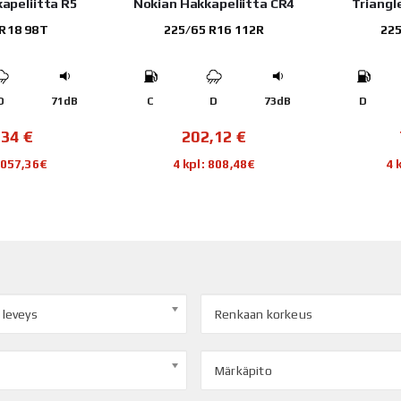
apeliitta R5
Nokian Hakkapeliitta CR4
Triangl
 R18 98T
225/65 R16 112R
225
D
71dB
C
D
73dB
D
,34
€
202,12
€
1 057,36€
4 kpl: 808,48€
4 
 leveys
Renkaan korkeus
Märkäpito