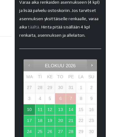
Varaa aika renkaiden asennukseen (4 kpl)
ja lisää palvelu ostoskoriin. Jos tarvitset
asennuksen yksittäiselle renkaalle, varaa
aika
täältä.
Hinta pitää sisällään 4 kpl
renkaita, asennuksen ja allelaiton.
ELOKUU
2026
MA
TI
KE
TO
PE
LA
SU
27
28
29
30
31
1
2
3
4
5
6
7
8
9
10
11
12
13
14
15
16
17
18
19
20
21
22
23
24
25
26
27
28
29
30