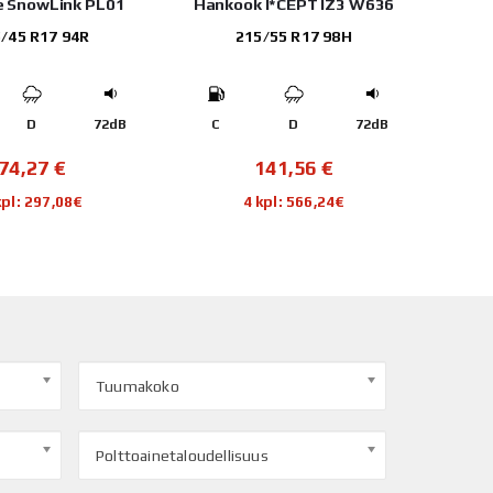
e SnowLink PL01
Hankook I*CEPT IZ3 W636
/45 R17 94R
215/55 R17 98H
D
72dB
C
D
72dB
D
74,27
€
141,56
€
kpl: 297,08€
4 kpl: 566,24€
Tuumakoko
Polttoainetaloudellisuus