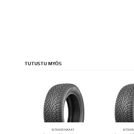
TUTUSTU MYÖS
AT
INGCONTACT
KITKARENKAAT
KITKA