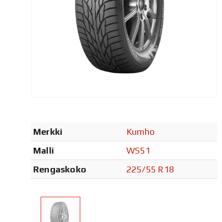
Merkki
Kumho
Malli
WS51
Rengaskoko
225/55 R18