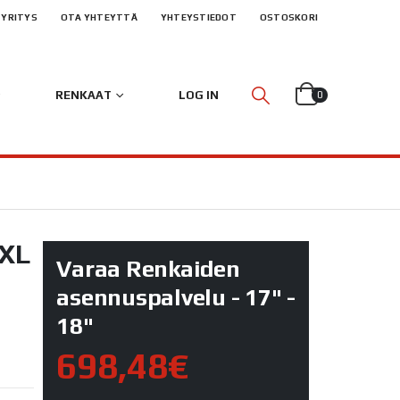
YRITYS
OTA YHTEYTTÄ
YHTEYSTIEDOT
OSTOSKORI
RENKAAT
LOG IN
0
 XL
Varaa Renkaiden
asennuspalvelu - 17" -
18"
698,48€