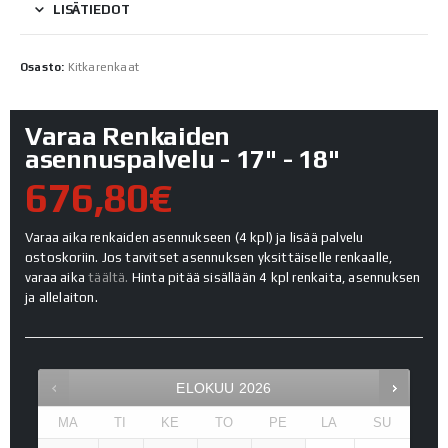
LISÄTIEDOT
Osasto:
Kitkarenkaat
Varaa Renkaiden
asennuspalvelu - 17" - 18"
676,80€
Varaa aika renkaiden asennukseen (4 kpl) ja lisää palvelu
ostoskoriin. Jos tarvitset asennuksen yksittäiselle renkaalle,
varaa aika
täältä.
Hinta pitää sisällään 4 kpl renkaita, asennuksen
ja allelaiton.
ELOKUU
2026
MA
TI
KE
TO
PE
LA
SU