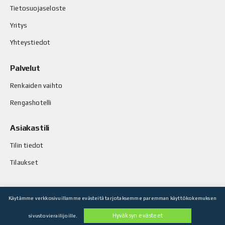
Tietosuojaseloste
Yritys
Yhteystiedot
Palvelut
Renkaiden vaihto
Rengashotelli
Asiakastili
Tilin tiedot
Tilaukset
Käytämme verkkosivuillamme evästeitä tarjotaksemme paremman käyttökokemuksen
© Stop-Rust Oy. Kaikki oikeudet pidätetään.
Hyväksyn evästeet
sivustovierailijoille.
Toteutus: Legenda Oy