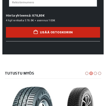
Hinta yhteensä: 676,80€
4 kpl renkaita
576.8€
+ asennus
100€
LISÄÄ OSTOSKORIIN
TUTUSTU MYÖS