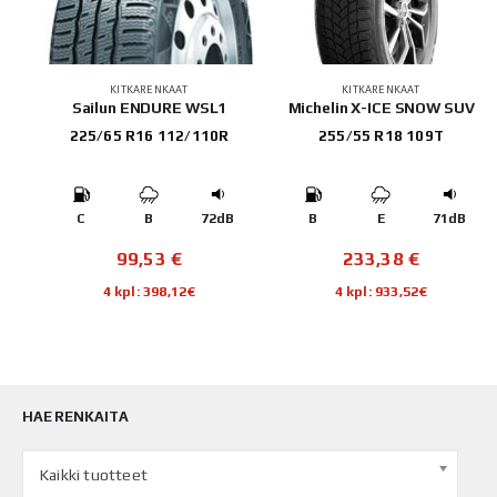
KITKARENKAAT
KITKARENKAAT
C 2
Sailun ENDURE WSL1
Michelin X-ICE SNOW SUV
225/65 R16 112/110R
255/55 R18 109T
B
C
B
72dB
B
E
71dB
99,53
€
233,38
€
4 kpl: 398,12€
4 kpl: 933,52€
HAE RENKAITA
Kaikki tuotteet