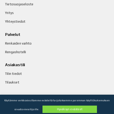
Tietosuojaseloste
Yritys
Yhteystiedot
Palvelut
Renkaiden vaihto
Rengashotelli
Asiakastili
Tilin tiedot
Tilaukset
Käytämme verkkosivuillamme evästeitä tarjotaksemme paremman käyttökokemuksen
© Stop-Rust Oy. Kaikki oikeudet pidätetään.
Hyväksyn evästeet
sivustovierailijoille.
Toteutus: Legenda Oy