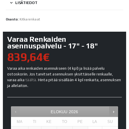
LISÄTIEDOT
Osasto:
Kitkarenkaat
Varaa Renkaiden
asennuspalvelu - 17" - 18"
839,64€
Varaa aika renkaiden asennukseen (4 kpl) ja lisää palvelu
ostoskoriin. Jos tarvitset asennuksen yksittäiselle renkaalle,
varaa aika
täältä.
Hinta pitää sisällään 4 kpl renkaita, asennuksen
ja allelaiton.
ELOKUU
2026
MA
TI
KE
TO
PE
LA
SU