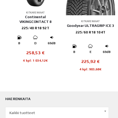
KITKARENKAAT
Continental
VIKINGCONTACT 8
KITKARENKAAT
EVO
Goodyear ULTRAGRIP ICE 3
225/40 R18 92T
225/60 R18 104T
B
D
69dB
258,53
€
B
B
E
69dB
4 kpl: 1 034,12€
225,92
€
4 kpl: 903,68€
HAE RENKAITA
Kaikki tuotteet