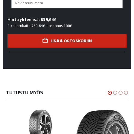
Hinta yhteensä: 839,64€
4 kpl renkaita
739.64€
+ asennus
100€
LISÄÄ OSTOSKORIIN
TUTUSTU MYÖS