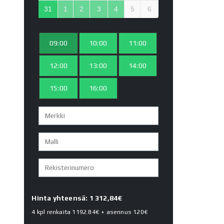
31
1
2
3
4
5
6
09:00
10:00
11:00
12:00
13:00
14:00
15:00
16:00
Hinta yhteensä: 1 312,84€
4 kpl renkaita
1192.84€
+ asennus
120€