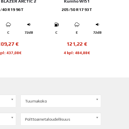
E BLAZER ARCTIC 2
Kumho WI51
Tri
/40 R19 96T
205/50 R17 93T
C
72dB
C
E
72dB
D
109,27
€
121,22
€
kpl: 437,08€
4 kpl: 484,88€
Tuumakoko
Polttoainetaloudellisuus