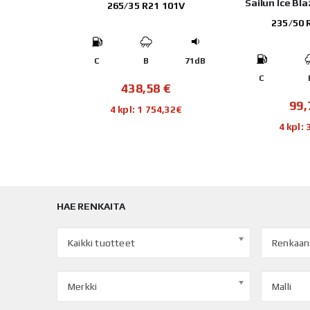
S51
Sailun Ice Bl
265/35 R21 101V
108T
235/50 
C
B
71dB
72dB
C
438,58
€
€
99
4 kpl: 1 754,32€
32€
4 kpl:
HAE RENKAITA
Kaikki tuotteet
Renkaan
Merkki
Malli