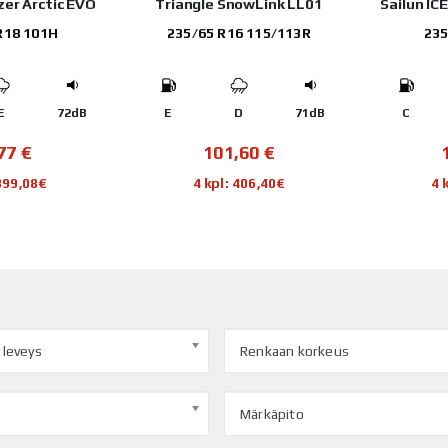
azer Arctic EVO
Triangle SnowLink LL01
Sailun IC
R18 101H
235/65 R16 115/113R
235
E
72dB
E
D
71dB
C
,77
€
101,60
€
 399,08€
4 kpl: 406,40€
4 
 leveys
Renkaan korkeus
Märkäpito