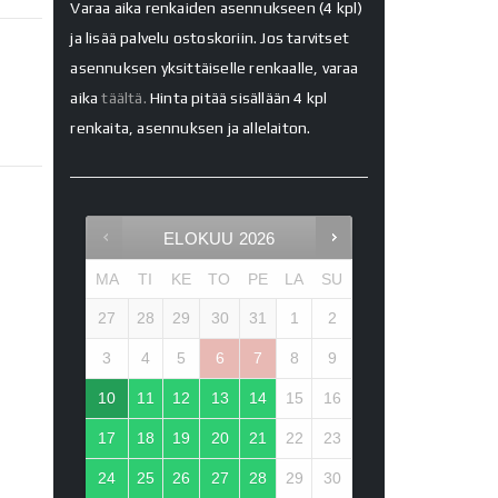
Varaa aika renkaiden asennukseen (4 kpl)
ja lisää palvelu ostoskoriin. Jos tarvitset
asennuksen yksittäiselle renkaalle, varaa
aika
täältä.
Hinta pitää sisällään 4 kpl
renkaita, asennuksen ja allelaiton.
ELOKUU
2026
MA
TI
KE
TO
PE
LA
SU
27
28
29
30
31
1
2
3
4
5
6
7
8
9
10
11
12
13
14
15
16
17
18
19
20
21
22
23
24
25
26
27
28
29
30