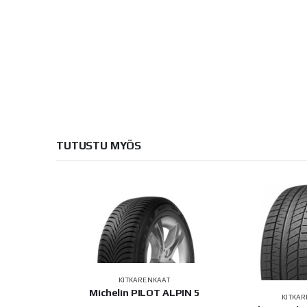
TUTUSTU MYÖS
KITKARENKAAT
Michelin PILOT ALPIN 5
AT
KITKA