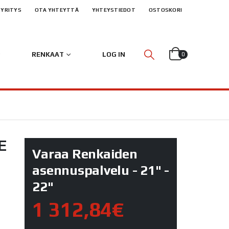
YRITYS
OTA YHTEYTTÄ
YHTEYSTIEDOT
OSTOSKORI
RENKAAT
LOG IN
0
E
Varaa Renkaiden
asennuspalvelu - 21" -
22"
1 312,84€